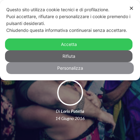
✕
Questo sito utilizza cookie tecnici e di profilazione.
Puoi accettare, rifiutare o personalizzare i cookie premendo i
pulsanti desiderati.
Chiudendo questa informativa continuerai senza accettare.
Dopo Orlando: ora tutti in campo
Accetta
contro l’omofobia
Rifiuta
Personalizza
Di
Loris Patella
14 Giugno 2016