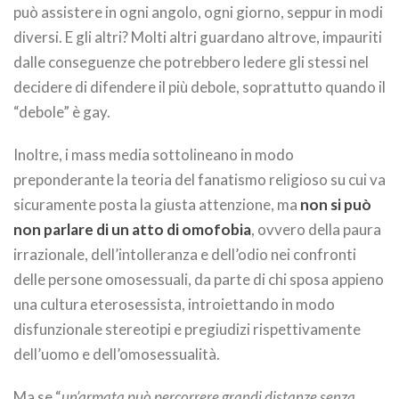
può assistere in ogni angolo, ogni giorno, seppur in modi
diversi. E gli altri? Molti altri guardano altrove, impauriti
dalle conseguenze che potrebbero ledere gli stessi nel
decidere di difendere il più debole, soprattutto quando il
“debole” è gay.
Inoltre, i mass media sottolineano in modo
preponderante la teoria del fanatismo religioso su cui va
sicuramente posta la giusta attenzione, ma
non si può
non parlare di un atto di omofobia
, ovvero della paura
irrazionale, dell’intolleranza e dell’odio nei confronti
delle persone omosessuali, da parte di chi sposa appieno
una cultura eterosessista, introiettando in modo
disfunzionale stereotipi e pregiudizi rispettivamente
dell’uomo e dell’omosessualità.
Ma se “
un’armata può percorrere grandi distanze senza