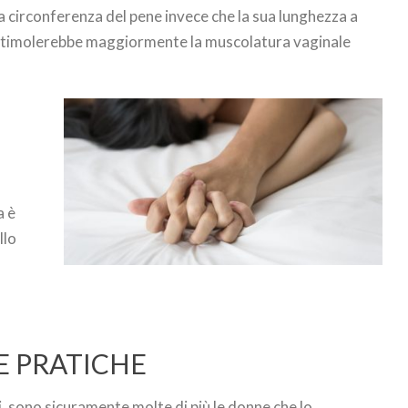
la circonferenza del pene invece che la sua lunghezza a
i stimolerebbe maggiormente la muscolatura vaginale
a è
llo
E PRATICHE
 sono sicuramente molte di più le donne che lo