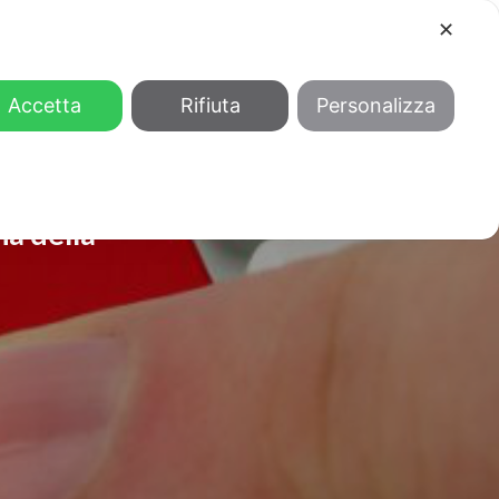
✕
COOL
GENDER
CHI SIAMO
Accetta
Rifiuta
Personalizza
ia della