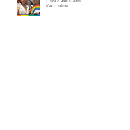
il referendum si tinge
d’arcobaleno