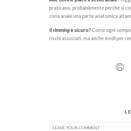
praticano, probabilmente perché si co
zona anale una parte anatomica altame
Il
rimming
è sicuro?
Come ogni comport
rischi associati, ma anche modi per re
L