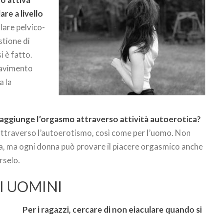
re a livello
lare pelvico-
stione di
 è fatto.
 pavimento
a la
raggiunge l’orgasmo attraverso attività autoerotica?
 attraverso l’autoerotismo, così come per l’uomo. Non
a, ma ogni donna può provare il piacere orgasmico anche
rselo.
I UOMINI
Per i ragazzi, cercare di non eiaculare quando si