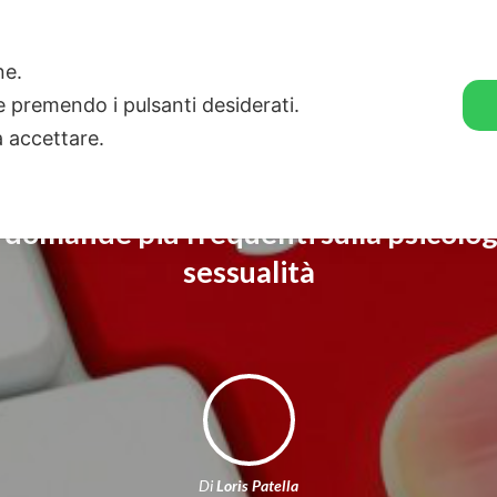
🛒 GENDER SHOP
STORIE
one.
ie premendo i pulsanti desiderati.
a accettare.
 domande più frequenti sulla psicolog
sessualità
Di
Loris Patella