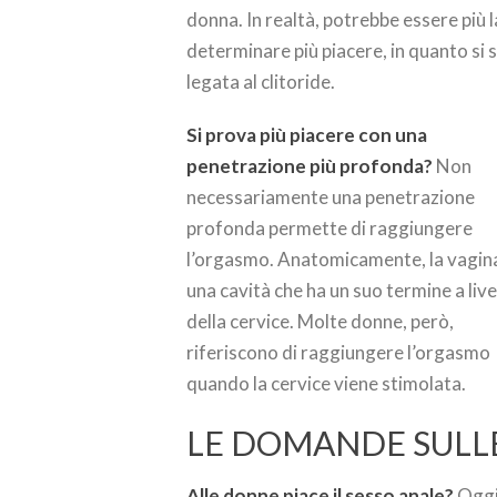
donna. In realtà, potrebbe essere più 
determinare più piacere, in quanto s
legata al clitoride.
Si prova più piacere con una
penetrazione più profonda?
Non
necessariamente una penetrazione
profonda permette di raggiungere
l’orgasmo. Anatomicamente, la vagin
una cavità che ha un suo termine a live
della cervice. Molte donne, però,
riferiscono di raggiungere l’orgasmo
quando la cervice viene stimolata.
LE DOMANDE SULL
Alle donne piace il sesso anale?
Oggi,