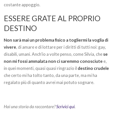
costante appoggio.
ESSERE GRATE AL PROPRIO
DESTINO
Non sarà mai un problema fisico a togliermi la voglia di
vivere
, di amare e di lottare per i diritti di tutti noi: gay,
disabili, umani. Anch’io a volte penso, come Silvia, che
se
non mi fossi ammalata non ci saremmo conosciute
e,
in quei momenti, quasi quasi ringrazio il
destino crudele
che certo mi ha tolto tanto, da una parte, ma mi ha
regalato più di quanto avrei mai potuto sognare.
Hai una storia da raccontare?
Scrivici qui
.