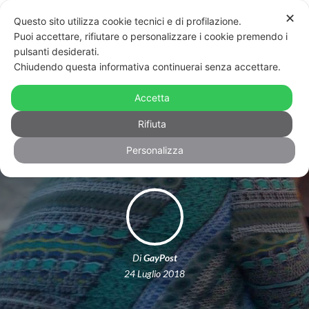
✕
Questo sito utilizza cookie tecnici e di profilazione.
Puoi accettare, rifiutare o personalizzare i cookie premendo i
pulsanti desiderati.
Chiudendo questa informativa continuerai senza accettare.
Disabilità, amore e coppia, l’incontro
tra Katya, Silvia e la vita che prima
Accetta
non c’era
Rifiuta
Personalizza
Di
GayPost
24 Luglio 2018