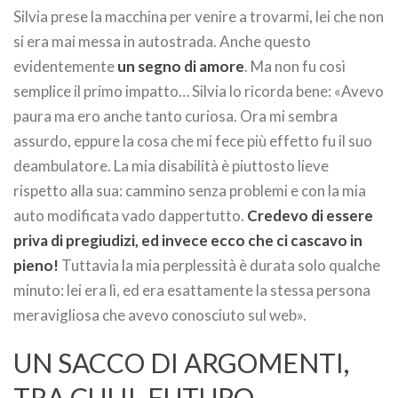
Silvia prese la macchina per venire a trovarmi, lei che non
si era mai messa in autostrada. Anche questo
evidentemente
un segno di amore
. Ma non fu così
semplice il primo impatto… Silvia lo ricorda bene: «Avevo
paura ma ero anche tanto curiosa. Ora mi sembra
assurdo, eppure la cosa che mi fece più effetto fu il suo
deambulatore. La mia disabilità è piuttosto lieve
rispetto alla sua: cammino senza problemi e con la mia
auto modificata vado dappertutto.
Credevo di essere
priva di pregiudizi, ed invece ecco che ci cascavo in
pieno!
Tuttavia la mia perplessità è durata solo qualche
minuto: lei era lì, ed era esattamente la stessa persona
meravigliosa che avevo conosciuto sul web».
UN SACCO DI ARGOMENTI,
TRA CUI IL FUTURO