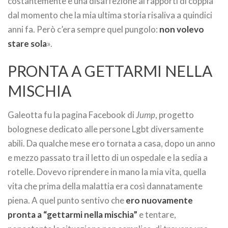
costantemente e una disaffezione ai rapporti di coppia
dal momento che la mia ultima storia risaliva a quindici
anni fa. Però c’era sempre quel pungolo:
non volevo
stare sola
».
PRONTA A GETTARMI NELLA
MISCHIA
Galeotta fu la pagina Facebook di
Jump
, progetto
bolognese dedicato alle persone Lgbt diversamente
abili. Da qualche mese ero tornata a casa, dopo un anno
e mezzo passato tra il letto di un ospedale e la sedia a
rotelle. Dovevo riprendere in mano la mia vita, quella
vita che prima della malattia era così dannatamente
piena. A quel punto sentivo che
ero nuovamente
pronta a “gettarmi nella mischia”
e tentare,