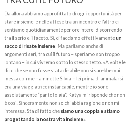
Da allora abbiamo approfittato di ogni opportunità per
stare insieme, e nelle attese tra un incontro e l’altro ci
sentiamo quotidianamente per ore intere, discorrendo
tra il serio e il faceto. Sì, ci facciamo effettivamente
un
sacco di risate insieme
! Ma parliamo anche di
argomenti seri, tra cui il futuro – speriamo non troppo
lontano – in cui vivremo sotto lo stesso tetto. «A volte le
dico che se non fosse stata disabile non si sarebbe mai
messa con me – ammette Silvia – lei prima di ammalarsi
era una viaggiatrice instancabile, mentre io sono
assolutamente “pantofolaia”. Katya mi risponde che non
è così. Sinceramente non so chi abbia ragione e non mi
interessa. Sta di fatto che
siamo una coppia e stiamo
progettando la nostra vita insieme
».