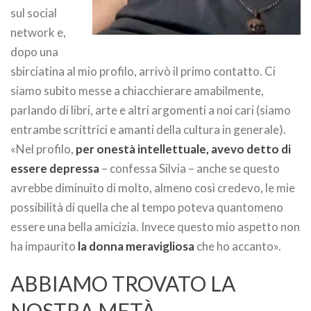
sul social
network e,
dopo una
sbirciatina al mio profilo, arrivò il primo contatto. Ci
siamo subito messe a chiacchierare amabilmente,
parlando di libri, arte e altri argomenti a noi cari (siamo
entrambe scrittrici e amanti della cultura in generale).
«Nel profilo,
per onestà intellettuale, avevo detto di
essere depressa
– confessa Silvia – anche se questo
avrebbe diminuito di molto, almeno così credevo, le mie
possibilità di quella che al tempo poteva quantomeno
essere una bella amicizia. Invece questo mio aspetto non
ha impaurito
la donna meravigliosa
che ho accanto».
ABBIAMO TROVATO LA
NOSTRA METÀ