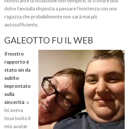
nonostante la situazione non semplice, di trovare una
dolce fanciulla disposta a passare l’esistenza con una
ragazza che probabilmente non sarà mai più
autosufficiente.
GALEOTTO FU IL WEB
Il nostro
rapporto è
stato sin da
subito
improntato
sulla
sincerità
: a
lei aveva
incuriosito il
mio avatar