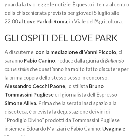
guarda la tv o legge le notizie. È questo il tema al centro
della chiacchierata prevista per giovedì 5 luglio alle
22.00
al Love Park di Roma
, in Viale dell’Agricoltura.
GLI OSPITI DEL LOVE PARK
A discuterne,
con la mediazione di Vanni Piccolo
, ci
saranno
Fabio Canino
, reduce dalla giuria di
Ballando
con le stelle
che quest’anno ha molto fatto discutere per
la prima coppia dello stesso sesso in concorso,
Alessandro Cecchi Paone
, lo stilista
Bruno
Tommassini Pugliese
e il giornalista dell’Espresso
Simone Alliva
. Prima che la serata lasci spazio alla
discoteca, è prevista la degustazione dei vini di
“Prodigio Divino” prodotti da Tommassini Pugliese
insieme a Edoardo Marziari e Fabio Canino:
Uvagina e