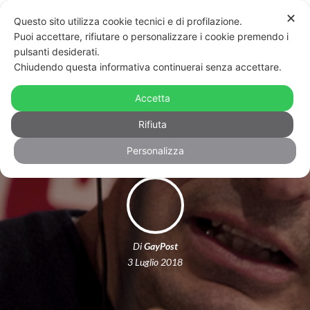
✕
Questo sito utilizza cookie tecnici e di profilazione.
Puoi accettare, rifiutare o personalizzare i cookie premendo i
pulsanti desiderati.
Chiudendo questa informativa continuerai senza accettare.
Il difficile rapporto tra televisione e
Accetta
temi Lgbt
Rifiuta
Personalizza
Di
GayPost
3 Luglio 2018