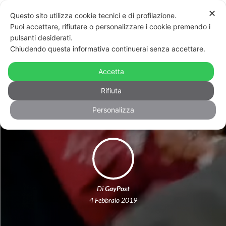
✕
Questo sito utilizza cookie tecnici e di profilazione.
Puoi accettare, rifiutare o personalizzare i cookie premendo i
pulsanti desiderati.
Chiudendo questa informativa continuerai senza accettare.
Ddl Pillon, avvocato insulta le
attiviste di Non una di meno: “Zoc…”.
Accetta
Gay Lex annuncia un esposto
Rifiuta
Personalizza
Di
GayPost
4 Febbraio 2019