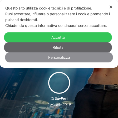
✕
Questo sito utilizza cookie tecnici e di profilazione.
Puoi accettare, rifiutare o personalizzare i cookie premendo i
pulsanti desiderati.
Chiudendo questa informativa continuerai senza accettare.
Dan Reynolds ha usato i Billboard
Awards per lanciare un messaggio
Accetta
importante
Rifiuta
Personalizza
Di
GayPost
2 Maggio 2019