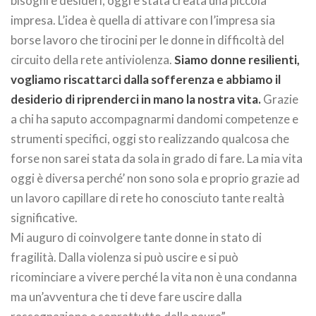
bisogni e desideri, oggi è stata creata una piccola
impresa. L’idea è quella di attivare con l’impresa sia
borse lavoro che tirocini per le donne in difficoltà del
circuito della rete antiviolenza.
Siamo donne resilienti,
vogliamo riscattarci dalla sofferenza e abbiamo il
desiderio di riprenderci in mano la nostra vita.
Grazie
a chi ha saputo accompagnarmi dandomi competenze e
strumenti specifici, oggi sto realizzando qualcosa che
forse non sarei stata da sola in grado di fare. La mia vita
oggi è diversa perché’ non sono sola e proprio grazie ad
un lavoro capillare di rete ho conosciuto tante realtà
significative.
Mi auguro di coinvolgere tante donne in stato di
fragilità. Dalla violenza si può uscire e si può
ricominciare a vivere perché la vita non è una condanna
ma un’avventura che ti deve fare uscire dalla