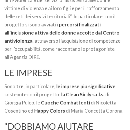
anti-violenza e dei servizi di assistenza alle donne
vittime di violenza e ai loro figli e per il rafforzamento
delle reti dei servizi territoriali”. In particolare, con il
progetto si sono avviati i
percorsi finalizzati
all’inclusione attiva delle donne accolte dal Centro
antiviolenza
, attraverso l’acquisizione di competenze
per l’occupabilità, come raccontano le protagoniste
all’Agenzia DIRE.
LE IMPRESE
Sono
tre
, in particolare,
le imprese più significative
sostenute con il progetto:
la Clean Sicily s.r.l.s.
di
Giorgia Puleo, le
Cuoche Combattenti
di Nicoletta
Cosentino ed
Happy Colors
di Maria Concetta Corona.
“DOBBIAMO AIUTARE