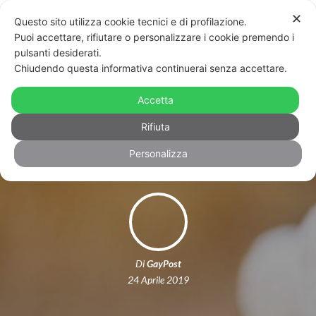
✕
Questo sito utilizza cookie tecnici e di profilazione.
Puoi accettare, rifiutare o personalizzare i cookie premendo i
pulsanti desiderati.
Chiudendo questa informativa continuerai senza accettare.
“Dalla violenza alla rinascita” Le
storie resilienti delle donne di
Accetta
Palermo
Rifiuta
Personalizza
Di
GayPost
24 Aprile 2019