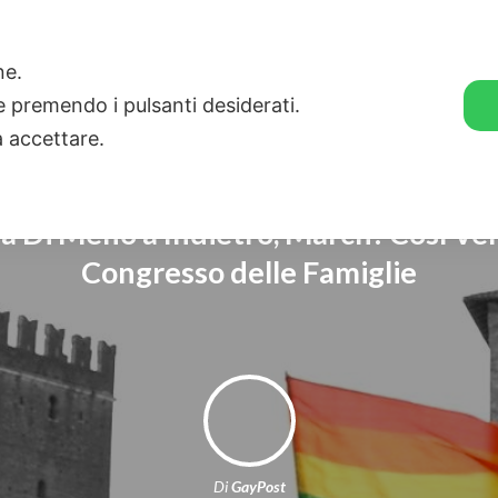
🛒 GENDER SHOP
STORIE
one.
ie premendo i pulsanti desiderati.
a accettare.
 Di Meno a Indietro, March! Così Vero
Congresso delle Famiglie
Di
GayPost