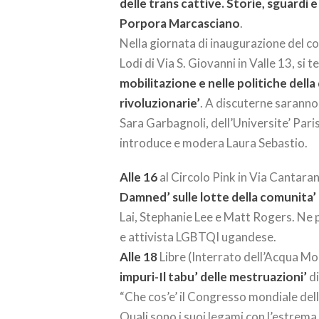
delle trans cattive. Storie, sguardi 
Porpora Marcasciano
.
Nella giornata di inaugurazione del 
Lodi di Via S. Giovanni in Valle 13, si t
mobilitazione e nelle politiche dell
rivoluzionarie’
. A discuterne saranno
Sara Garbagnoli, dell’Universite’ Pari
introduce e modera Laura Sebastio.
Alle 16
al Circolo Pink in Via Cantara
Damned’ sulle lotte della comunita’ 
Lai, Stephanie Lee e Matt Rogers. Ne
e attivista LGBTQI ugandese.
Alle 18
Libre (Interrato dell’Acqua Mor
impuri-Il tabu’ delle mestruazioni’
di
“Che cos’e’ il Congresso mondiale dell
Quali sono i suoi legami con l’estrem