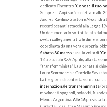
dedicato l’incontro
‘Conosci il tuo n
Sempre all’Anpi sarà proiettato alle 
Andrea Rawlins-Gaston e Alexandra Jo
recenti pesanti attacchi alla Legge 19
Un documentario sottotitolato dal mo
svela i collegamenti tra le dimensioni 
coordinata da una vera e propria lob
Sabato 30 marzo
sara’ la volta di
‘Co
13 a piazzale XXV Aprile, alla stazione
“transfemminista”. La giornata si chi
Laura Scarmoncin e Graziella Savastano
La tre giorni di contestazioni si con
internazionale transfemminista
(ore
movimenti spagnoli, polacchi, irlandesi
Menos Argentina.
Alle 16
prevista la 
Carlotta Cossutta e Massimo Prearo e a