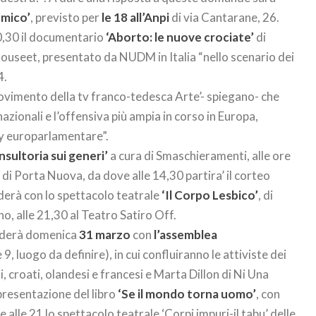
emico’
, previsto per
le 18 all’Anpi
di via Cantarane, 26.
20,30 il documentario
‘Aborto: le nuove crociate’
di
useet, presentato da NUDM in Italia “nello scenario dei
4.
vimento della tv franco-tedesca Arte’- spiegano- che
nazionali e l’offensiva più ampia in corso in Europa,
by europarlamentare”.
nsultoria sui generi’
a cura di Smaschieramenti, alle ore
 di Porta Nuova, da dove alle 14,30 partira’ il corteo
uderà con lo spettacolo teatrale
‘Il Corpo Lesbico’
, di
, alle 21,30 al Teatro Satiro Off.
cluderà domenica
31 marzo
con
l’assemblea
 9, luogo da definire), in cui confluiranno le attiviste dei
, croati, olandesi e francesi e Marta Dillon di Ni Una
presentazione del libro
‘Se il mondo torna uomo’
, con
lle 21 lo spettacolo teatrale ‘Corpi impuri-il tabu’ delle