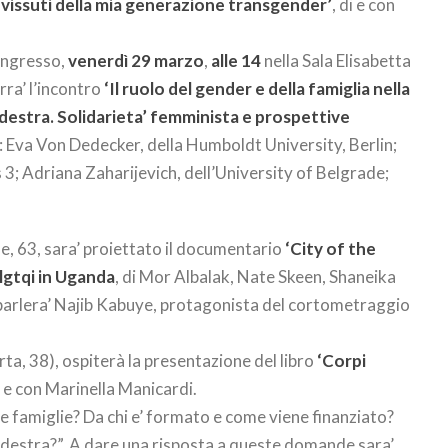
e vissuti della mia generazione transgender’
, di e con
congresso,
venerdì 29 marzo
,
alle 14
nella Sala Elisabetta
erra’ l’incontro
‘Il ruolo del gender e della famiglia nella
a destra. Solidarieta’ femminista e prospettive
: Eva Von Dedecker, della Humboldt University, Berlin;
s 3; Adriana Zaharijevich, dell’University of Belgrade;
ne, 63, sara’ proiettato il documentario
‘City of the
lgtqi in Uganda
, di Mor Albalak, Nate Skeen, Shaneika
 parlera’ Najib Kabuye, protagonista del cortometraggio
ta, 38), ospiterà la presentazione del libro
‘Corpi
 e con Marinella Manicardi.
e famiglie? Da chi e’ formato e come viene finanziato?
a destra?”. A dare una risposta a queste domande sara’