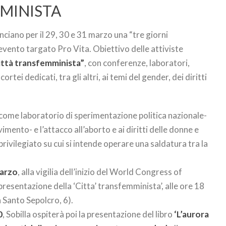
MMINISTA
ciano per il 29, 30 e 31 marzo una “tre giorni
evento targato Pro Vita. Obiettivo delle attiviste
ittà transfemminista”
, con conferenze, laboratori,
tei dedicati, tra gli altri, ai temi del gender, dei diritti
come laboratorio di sperimentazione politica nazionale-
mento- e l’attacco all’aborto e ai diritti delle donne e
privilegiato su cui si intende operare una saldatura tra la
marzo
, alla vigilia dell’inizio del World Congress of
presentazione della ‘Citta’ transfemminista’, alle ore 18
a Santo Sepolcro, 6).
0
, Sobilla ospiterà poi la presentazione del libro
‘L’aurora