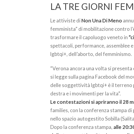
LA TRE GIORNI FE
Le attiviste di
Non Una Di Meno
annun
femminista” di mobilitazione contro l’
trasformare il capoluogo veneto in
“c
spettacoli, performance, assemblee e cor
lgbtqi+, dell’aborto, del femminismo.
“Verona ancora una volta si presenta 
si legge sulla pagina Facebook del movi
delle soggettività lgbtqi+ è il terreno 
destra e i movimenti per la vita”.
Le contestazioni si apriranno il 28 
families, con la conferenza stampa di 
nello spazio autogestito Sobilla (Salit
Dopo la conferenza stampa,
alle 20:3