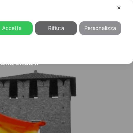
✕
COOL
GENDER
CHI SIAMO
Accetta
Rifiuta
Personalizza
na sfida il