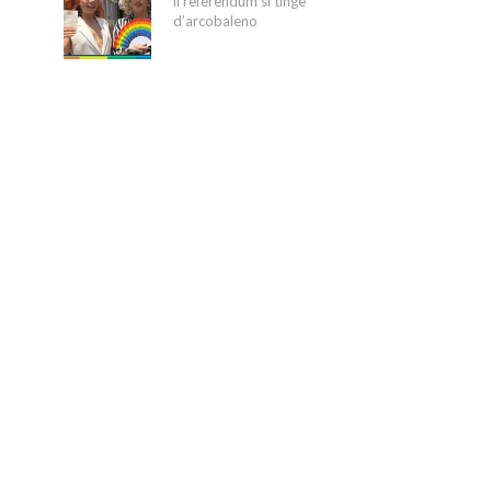
il referendum si tinge
d’arcobaleno