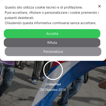
✕
Questo sito utilizza cookie tecnici e di profilazione.
Puoi accettare, rifiutare o personalizzare i cookie premendo i
pulsanti desiderati.
Chiudendo questa informativa continuerai senza accettare.
Cuba, cade l’articolo sul matrimonio
Accetta
egualitario: ma la battaglia continua
Rifiuta
Personalizza
Di
GayPost
20 Dicembre 2018