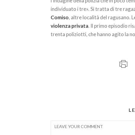
l’indagine della polizia che in poco te
individuato i tre». Si tratta di tre raga
Comiso
, altre località del ragusano. 
violenza privata
. Il primo episodio r
trenta poliziotti, che hanno agito la n
L