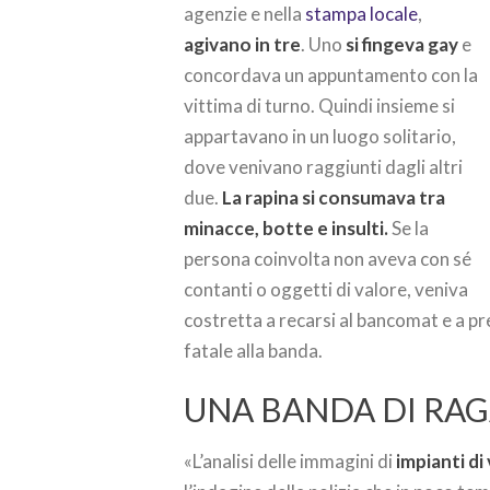
agenzie e nella
stampa locale
,
agivano in tre
. Uno
si fingeva gay
e
concordava un appuntamento con la
vittima di turno. Quindi insieme si
appartavano in un luogo solitario,
dove venivano raggiunti dagli altri
due.
La rapina si consumava tra
minacce, botte e insulti.
Se la
persona coinvolta non aveva con sé
contanti o oggetti di valore, veniva
costretta a recarsi al bancomat e a pr
fatale alla banda.
UNA BANDA DI RAG
«L’analisi delle immagini di
impianti d