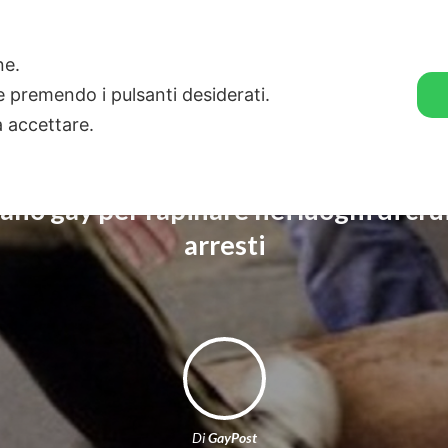
🛒 GENDER SHOP
STORIE
one.
ie premendo i pulsanti desiderati.
a accettare.
vano gay per rapinare nei luoghi di crui
arresti
Di
GayPost