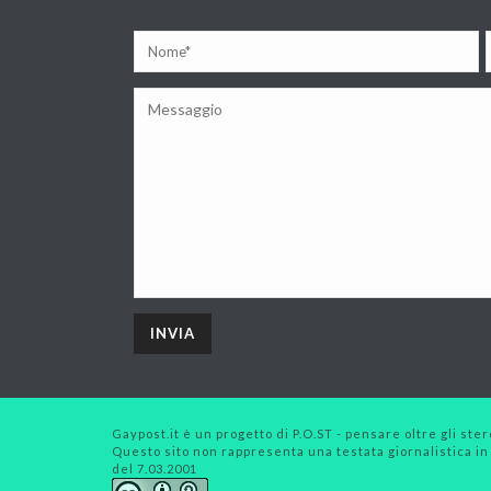
Gaypost.it è un progetto di P.O.ST - pensare oltre gli stero
Questo sito non rappresenta una testata giornalistica in
del 7.03.2001