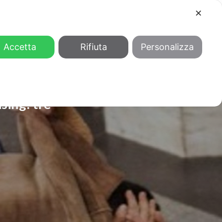
✕
COOL
GENDER
CHI SIAMO
Accetta
Rifiuta
Personalizza
sing: tre