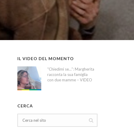
IL VIDEO DEL MOMENTO
“Chiedimi se…”: Margherita
racconta la sua famiglia
con due mamme – VIDEO
CERCA