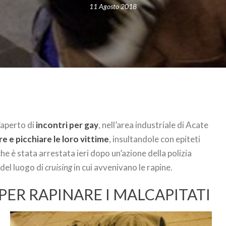
11 Agosto 2018
’aperto di
incontri per gay
, nell’area industriale di Acate
e e picchiare le loro vittime
, insultandole con epiteti
e è stata arrestata ieri dopo un’azione della polizia
 del luogo di
cruising
in cui avvenivano le rapine.
PER RAPINARE I MALCAPITATI