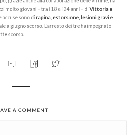
mpo, grazie anche alla collaborazione delle vittime, ha
zzi molto giovani – tra i 18 e i 24 anni – di
Vittoria e
Le accuse sono di
rapina, estorsione, lesioni gravi e
isale a giugno scorso. L’arresto dei tre ha impegnato
otte scorsa.
EAVE A COMMENT