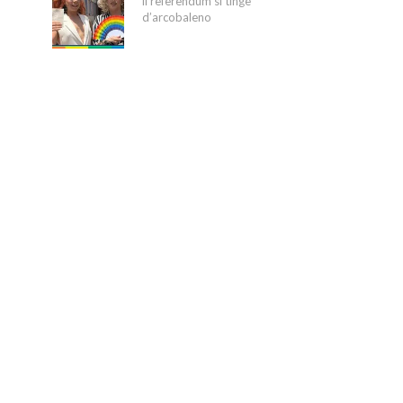
il referendum si tinge
d’arcobaleno