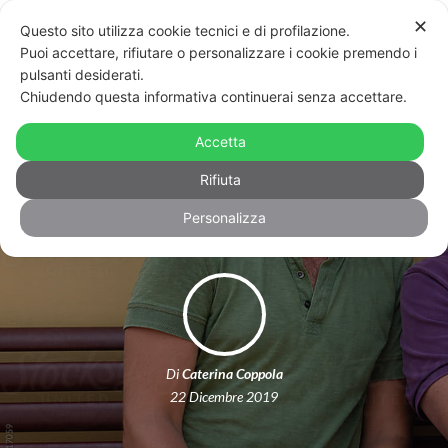
✕
Questo sito utilizza cookie tecnici e di profilazione.
Puoi accettare, rifiutare o personalizzare i cookie premendo i
pulsanti desiderati.
Chiudendo questa informativa continuerai senza accettare.
Croazia: per la prima volta un
tribunale dice sì all’affido per una
Accetta
coppia dello stesso sesso
Rifiuta
Personalizza
Di
Caterina Coppola
22 Dicembre 2019