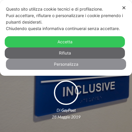
✕
Questo sito utilizza cookie tecnici e di profilazione.
Puoi accettare, rifiutare o personalizzare i cookie premendo i
pulsanti desiderati.
Chiudendo questa informativa continuerai senza accettare.
Corte Suprema USA: “Studenti trans
sceglieranno i bagni in base alla loro
Accetta
identità”
Rifiuta
Personalizza
Di
GayPost
28 Maggio 2019