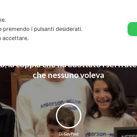
🛒 GENDER SHOP
STORIE
one.
ie premendo i pulsanti desiderati.
a accettare.
, la coppia che ha adottato i sei fratel
che nessuno voleva
Di
GayPost