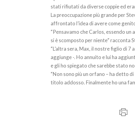
stati rifiutati da diverse coppie ed e
La preoccupazione più grande per Steve
affrontato l’idea di avere come genito
“Pensavamo che Carlos, essendo un a
si è scomposto per niente” racconta S
“L’altra sera, Max, il nostre figlio di
aggiunge -. Ho annuito e lui ha aggiu
e gli ho spiegato che sarebbe stato no
“Non sono più un orfano – ha detto di
titolo addosso. Finalmente ho una fam