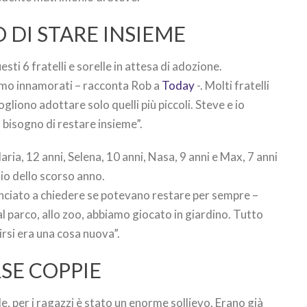
 DI STARE INSIEME
ti 6 fratelli e sorelle in attesa di adozione.
iamo innamorati – racconta Rob a
Today
-. Molti fratelli
liono adottare solo quelli più piccoli. Steve e io
bisogno di restare insieme”.
ria, 12 anni, Selena, 10 anni, Nasa, 9 anni e Max, 7 anni
lio dello scorso anno.
ciato a chiedere se potevano restare per sempre –
al parco, allo zoo, abbiamo giocato in giardino. Tutto
irsi era una cosa nuova”.
RSE COPPIE
e, per i ragazzi è stato un enorme sollievo. Erano già