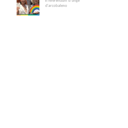
il referendum si tinge
d’arcobaleno