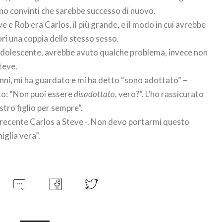
rano convinti che sarebbe successo di nuovo.
 e Rob era Carlos, il più grande, e il modo in cui avrebbe
ri una coppia dello stesso sesso.
dolescente, avrebbe avuto qualche problema, invece non
teve.
 7 anni, mi ha guardato e mi ha detto “sono adottato” –
nto: “Non puoi essere
disadottato
, vero?”. L’ho rassicurato
stro figlio per sempre”.
 recente Carlos a Steve -. Non devo portarmi questo
iglia vera”.