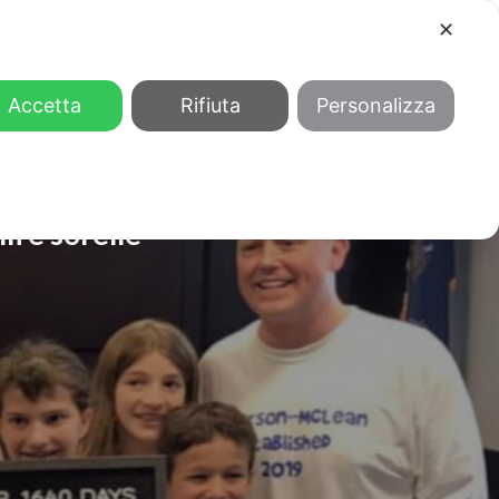
✕
COOL
GENDER
CHI SIAMO
Accetta
Rifiuta
Personalizza
li e sorelle