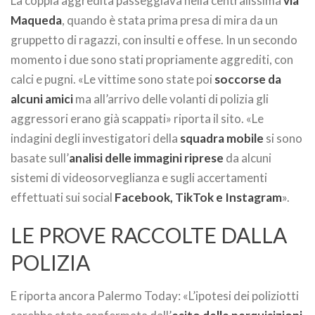
La coppia aggredita passeggiava nella centralissima
via
Maqueda
, quando è stata prima presa di mira da un
gruppetto di ragazzi, con insulti e offese. In un secondo
momento i due sono stati propriamente aggrediti, con
calci e pugni. «Le vittime sono state poi
soccorse da
alcuni amici
ma all’arrivo delle volanti di polizia gli
aggressori erano già scappati» riporta il sito. «Le
indagini degli investigatori della
squadra mobile
si sono
basate sull’
analisi delle immagini riprese
da alcuni
sistemi di videosorveglianza e sugli accertamenti
effettuati sui social
Facebook, TikTok e Instagram
».
LE PROVE RACCOLTE DALLA
POLIZIA
E riporta ancora Palermo Today: «L’ipotesi dei poliziotti