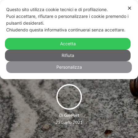
✕
Questo sito utilizza cookie tecnici e di profilazione.
Puoi accettare, rifiutare o personalizzare i cookie premendo i
pulsanti desiderati.
Chiudendo questa informativa continuerai senza accettare.
Coppia aggredita a Palermo:
rintracciati e denunciati gli
Accetta
aggressori
Rifiuta
Personalizza
Di
GayPost
25 Luglio 2021