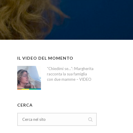
IL VIDEO DEL MOMENTO
“Chiedimi se…”: Margherita
racconta la sua famiglia
con due mamme – VIDEO
CERCA