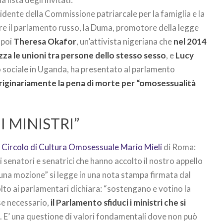
sidente della Commissione patriarcale per la famiglia e la
are il parlamento russo, la Duma, promotore della legge
 poi
Theresa Okafor
, un’attivista nigeriana che
nel 2014
zza le unioni tra persone dello stesso sesso
, e
Lucy
o sociale in Uganda, ha presentato al parlamento
iginariamente la pena di morte per “omosessualità
I MINISTRI”
l
Circolo di Cultura Omosessuale Mario Mieli
di Roma:
 senatori e senatrici che hanno accolto il nostro appello
una mozione” si legge in una nota stampa firmata dal
lto ai parlamentari dichiara: “sostengano e votino la
e necessario,
il Parlamento sfiduci i ministri che si
a
. E’ una questione di valori fondamentali dove non può