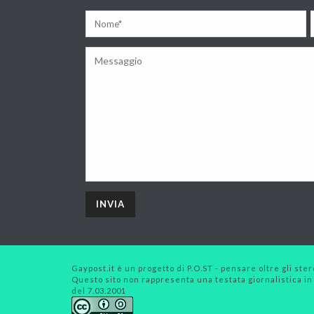
Gaypost.it è un progetto di P.O.ST - pensare oltre gli stero
Questo sito non rappresenta una testata giornalistica in
del 7.03.2001