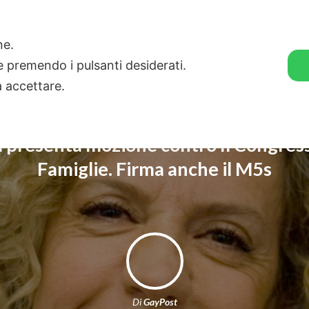
🛒 GENDER SHOP
STORIE
one.
ie premendo i pulsanti desiderati.
a accettare.
à presenta mozione contro Il Congress
Famiglie. Firma anche il M5s
Di
GayPost