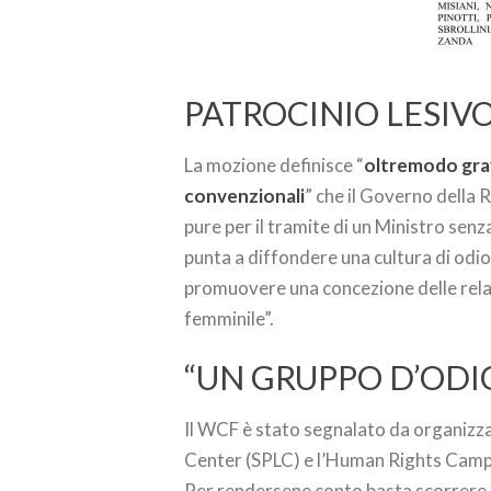
PATROCINIO LESIV
La mozione definisce “
oltremodo grave
convenzionali
” che il Governo della R
pure per il tramite di un Ministro sen
punta a diffondere una cultura di odi
promuovere una concezione delle relaz
femminile”.
“UN GRUPPO D’ODI
Il WCF è stato segnalato da organizzazi
Center (SPLC) e l’Human Rights Campai
Per rendersene conto basta scorrere la 