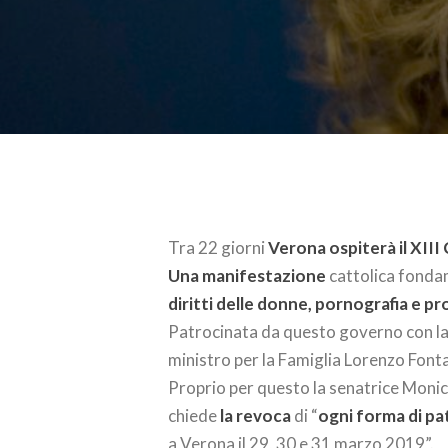
Tra 22 giorni
Verona ospiterà il XII
Una manifestazione
cattolica fonda
diritti delle donne, pornografia e p
Patrocinata da questo governo con la p
ministro per la Famiglia Lorenzo Fontan
Proprio per questo la senatrice Monic
chiede
la revoca
di “
ogni forma di pa
a Verona il 29, 30 e 31 marzo 2019”.