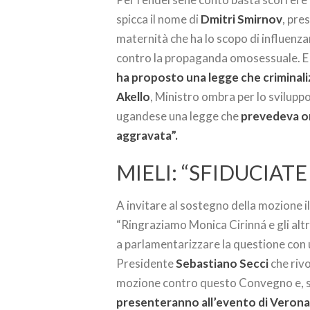
spicca il nome di
Dmitri Smirnov
, pre
maternità che ha lo scopo di influenz
contro la propaganda omosessuale. E
ha proposto una legge che criminali
Akello
, Ministro ombra per lo svilupp
ugandese una legge che
prevedeva or
aggravata”.
MIELI: “SFIDUCIATE 
A invitare al sostegno della mozione i
“Ringraziamo Monica Cirinná e gli altri
a parlamentarizzare la questione con 
Presidente
Sebastiano Secci
che rivo
mozione contro questo Convegno e, s
presenteranno all’evento di Veron