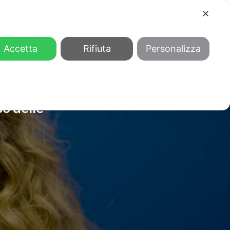
✕
COOL
GENDER
CHI SIAMO
Accetta
Rifiuta
Personalizza
o delle