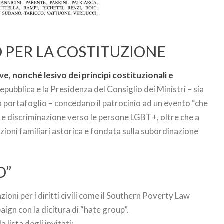
O PER LA COSTITUZIONE
, nonché lesivo dei principi costituzionali e
epubblica e la Presidenza del Consiglio dei Ministri – sia
za portafoglio – concedano il patrocinio ad un evento “che
o e discriminazione verso le persone LGBT+, oltre che a
ioni familiari astorica e fondata sulla subordinazione
O”
oni per i diritti civili come il Southern Poverty Law
gn con la dicitura di “hate group”.
lista degli invitati: