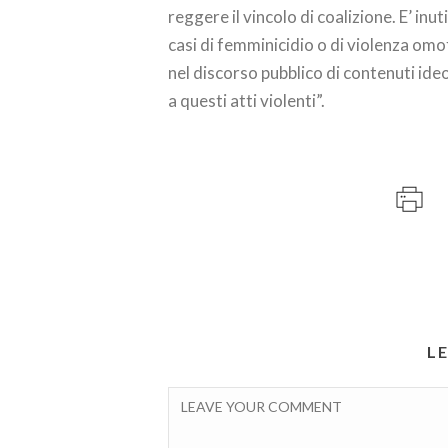
reggere il vincolo di coalizione. E’ inu
casi di femminicidio o di violenza omof
nel discorso pubblico di contenuti ide
a questi atti violenti”.
L