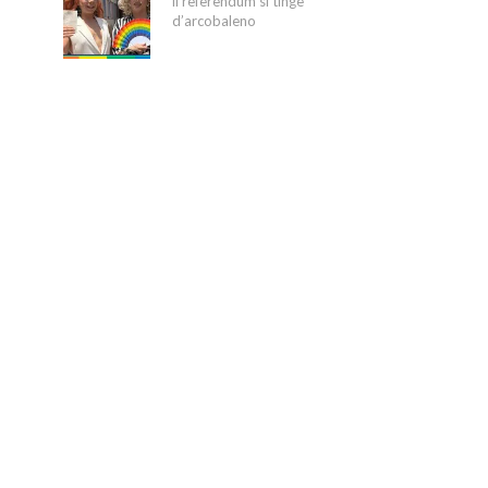
il referendum si tinge
d’arcobaleno