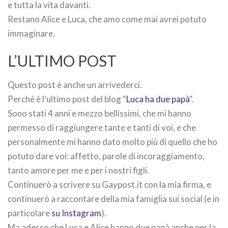
e tutta la vita davanti.
Restano Alice e Luca, che amo come mai avrei potuto
immaginare.
L’ULTIMO POST
Questo post è anche un arrivederci.
Perché è l’ultimo post del blog “
Luca ha due papà
“.
Sono stati 4 anni e mezzo bellissimi, che mi hanno
permesso di raggiungere tante e tanti di voi, e che
personalmente mi hanno dato molto più di quello che ho
potuto dare voi: affetto, parole di incoraggiamento,
tanto amore per me e per i nostri figli.
Continuerò a scrivere su Gaypost.it con la mia firma, e
continuerò a raccontare della mia famiglia sui social (e in
particolare
su Instagram
).
Ma adesso che Luca e Alice hanno due papà anche per la