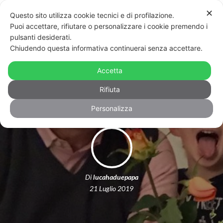
✕
Questo sito utilizza cookie tecnici e di profilazione.
Puoi accettare, rifiutare o personalizzare i cookie premendo i
pulsanti desiderati.
Chiudendo questa informativa continuerai senza accettare.
Cinque anni, due mesi e 10 giorni per
Accetta
essere ufficialmente famiglia
Rifiuta
Personalizza
Di
lucahaduepapa
21 Luglio 2019