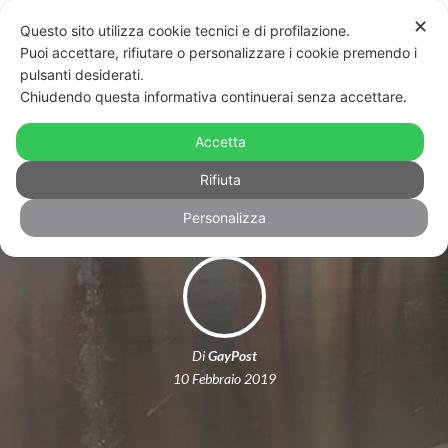
✕
Questo sito utilizza cookie tecnici e di profilazione.
Puoi accettare, rifiutare o personalizzare i cookie premendo i
pulsanti desiderati.
Chiudendo questa informativa continuerai senza accettare.
Che fine ha fatto l’arcobaleno della
Accetta
metro di Porta Venezia?
Rifiuta
Personalizza
Di
GayPost
10 Febbraio 2019