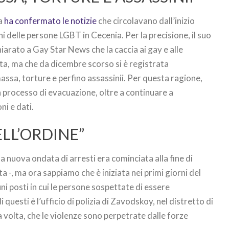
sa
ha confermato le notizie
che circolavano dall’inizio
i delle persone LGBT in Cecenia. Per la precisione, il suo
arato a Gay Star News che la caccia ai gay e alle
ta, ma che da dicembre scorso si è registrata
massa, torture e perfino assassinii. Per questa ragione,
processo di evacuazione, oltre a continuare a
i e dati.
ELL’ORDINE”
a nuova ondata di arresti era cominciata alla fine di
 -, ma ora sappiamo che è iniziata nei primi giorni del
ni posti in cui le persone sospettate di essere
uesti è l’ufficio di polizia di Zavodskoy, nel distretto di
olta, che le violenze sono perpetrate dalle forze