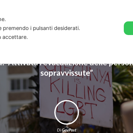
🛒 GENDER SHOP
STORIE
one.
ie premendo i pulsanti desiderati.
a accettare.
: “Attivata l’evacuazione delle pers
sopravvissute”
Di
GayPost