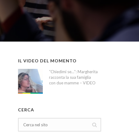
IL VIDEO DEL MOMENTO
“Chiedimi se…”: Margherita
racconta la sua famiglia
con due mamme – VIDEO
CERCA