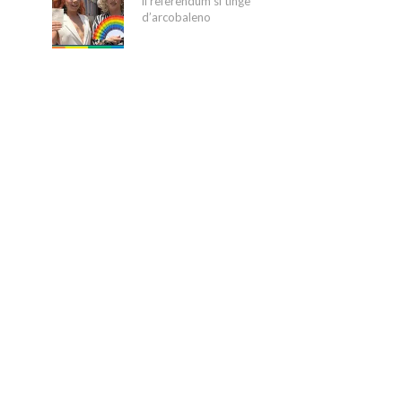
il referendum si tinge
d’arcobaleno