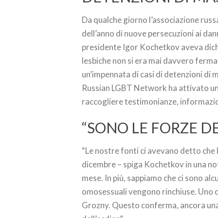
Da qualche giorno l’associazione rus
dell’anno di nuove persecuzioni ai dann
presidente Igor Kochetkov aveva dichi
lesbiche non si era mai davvero ferma
un’impennata di casi di detenzioni di 
Russian LGBT Network ha attivato un 
raccogliere testimonianze, informazion
“SONO LE FORZE D
“Le nostre fonti ci avevano detto che l
dicembre – spiga Kochetkov in una nota
mese. In più, sappiamo che ci sono alcu
omosessuali vengono rinchiuse. Uno di q
Grozny. Questo conferma, ancora una v