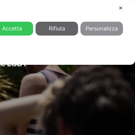
✕
COOL
GENDER
CHI SIAMO
Accetta
Rifiuta
Personalizza
one LGBT