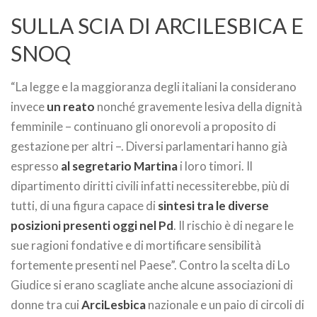
SULLA SCIA DI ARCILESBICA E
SNOQ
“La legge e la maggioranza degli italiani la considerano
invece
un reato
nonché gravemente lesiva della dignità
femminile – continuano gli onorevoli a proposito di
gestazione per altri –. Diversi parlamentari hanno già
espresso
al segretario Martina
i loro timori. Il
dipartimento diritti civili infatti necessiterebbe, più di
tutti, di una figura capace di
sintesi tra le diverse
posizioni presenti oggi nel Pd
. Il rischio è di negare le
sue ragioni fondative e di mortificare sensibilità
fortemente presenti nel Paese”. Contro la scelta di Lo
Giudice si erano scagliate anche alcune associazioni di
donne tra cui
ArciLesbica
nazionale e un paio di circoli di