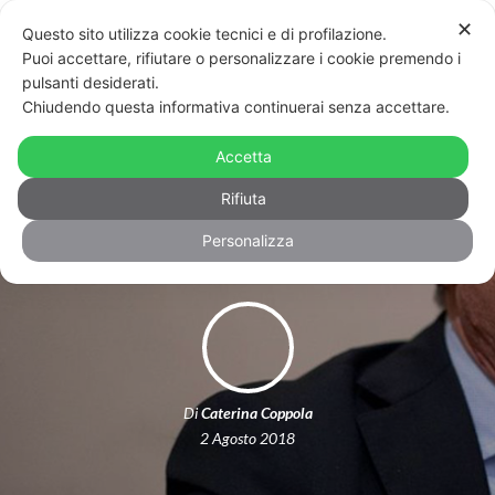
✕
Questo sito utilizza cookie tecnici e di profilazione.
Puoi accettare, rifiutare o personalizzare i cookie premendo i
pulsanti desiderati.
Chiudendo questa informativa continuerai senza accettare.
I cattodem contro Lo Giudice ai
diritti civili: “È a favore dell’utero in
Accetta
affitto”
Rifiuta
Personalizza
Di
Caterina Coppola
2 Agosto 2018