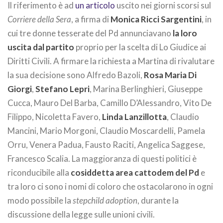
Il riferimento è ad
un articolo
uscito nei giorni scorsi sul
Corriere della Sera
, a firma di
Monica Ricci Sargentini
, in
cui tre donne tesserate del Pd annunciavano
la loro
uscita dal partito
proprio per la scelta di Lo Giudice ai
Diritti Civili. A firmare la richiesta a Martina di rivalutare
la sua decisione sono Alfredo Bazoli,
Rosa Maria Di
Giorgi
,
Stefano Lepri
, Marina Berlinghieri, Giuseppe
Cucca, Mauro Del Barba, Camillo D’Alessandro, Vito De
Filippo, Nicoletta Favero,
Linda Lanzillotta
, Claudio
Mancini, Mario Morgoni, Claudio Moscardelli, Pamela
Orru, Venera Padua, Fausto Raciti, Angelica Saggese,
Francesco Scalia. La maggioranza di questi politici è
riconducibile alla
cosiddetta area cattodem del Pd
e
tra loro ci sono i nomi di coloro che ostacolarono in ogni
modo possibile la
stepchild adoption
, durante la
discussione della legge sulle unioni civili.