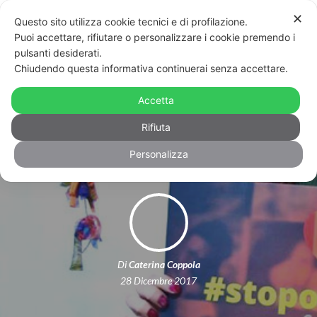
✕
Questo sito utilizza cookie tecnici e di profilazione.
Puoi accettare, rifiutare o personalizzare i cookie premendo i
pulsanti desiderati.
Chiudendo questa informativa continuerai senza accettare.
Catania, ragazza trans derisa e
schiaffeggiata in un bar: “Nessuno
Accetta
può scherzare sui nostri corpi”
Rifiuta
Personalizza
Di
Caterina Coppola
28 Dicembre 2017