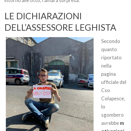
intorno alle otto, l’amara sorpresa.
LE DICHIARAZIONI
DELL’ASSESSORE LEGHISTA
Secondo
quanto
riportato
nella
pagina
ufficiale del
Cso
Colapesce,
lo
sgombero
avrebbe
m