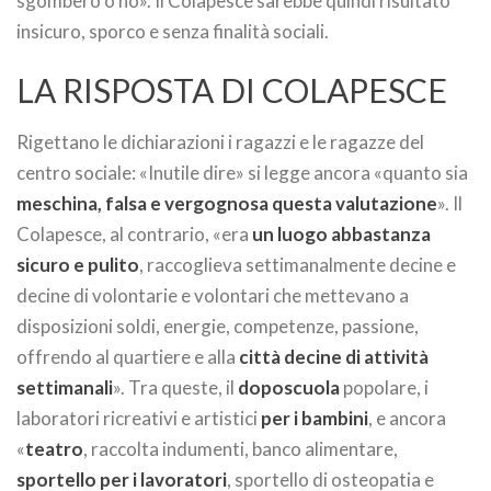
sgombero o no». Il Colapesce sarebbe quindi risultato
insicuro, sporco e senza finalità sociali.
LA RISPOSTA DI COLAPESCE
Rigettano le dichiarazioni i ragazzi e le ragazze del
centro sociale: «Inutile dire» si legge ancora «quanto sia
meschina, falsa e vergognosa questa valutazione
». Il
Colapesce, al contrario, «era
un luogo abbastanza
sicuro e pulito
, raccoglieva settimanalmente decine e
decine di volontarie e volontari che mettevano a
disposizioni soldi, energie, competenze, passione,
offrendo al quartiere e alla
città decine di attività
settimanali
». Tra queste, il
doposcuola
popolare, i
laboratori ricreativi e artistici
per i bambini
, e ancora
«
teatro
, raccolta indumenti, banco alimentare,
sportello per i lavoratori
, sportello di osteopatia e