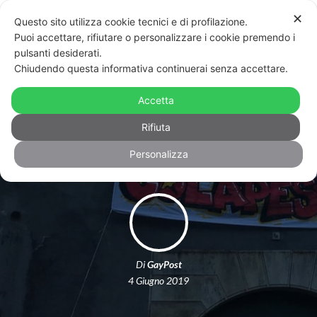
✕
Questo sito utilizza cookie tecnici e di profilazione.
Puoi accettare, rifiutare o personalizzare i cookie premendo i
pulsanti desiderati.
Chiudendo questa informativa continuerai senza accettare.
Catania, sgomberato il Centro
sociale Colapesce, sede delle riunioni
Accetta
del pride
Rifiuta
Personalizza
Di
GayPost
4 Giugno 2019