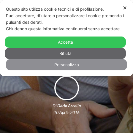
✕
Questo sito utilizza cookie tecnici e di profilazione.
Puoi accettare, rifiutare o personalizzare i cookie premendo i
pulsanti desiderati.
Chiudendo questa informativa continuerai senza accettare.
Caso Englaro: possiamo permetterci
Accetta
il clericalismo politico?
Rifiuta
Personalizza
Di
Dario Accolla
10 Aprile 2016