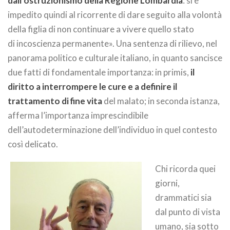
dall’ostruzionismo della Regione Lombardia
: si è
impedito quindi al ricorrente di dare seguito alla volontà
della figlia di non continuare a vivere quello stato
di incoscienza permanente». Una sentenza di rilievo, nel
panorama politico e culturale italiano, in quanto sancisce
due fatti di fondamentale importanza: in primis,
il
diritto a interrompere le cure e a definire il
trattamento di fine vita
del malato; in seconda istanza,
afferma l’importanza imprescindibile
dell’autodeterminazione dell’individuo in quel contesto
così delicato.
Chi ricorda quei
giorni,
drammatici sia
dal punto di vista
umano, sia sotto