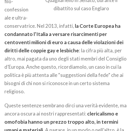
Quagliariello in Senato, durante il
filo-
dibattito sul caso Englaro
confession
ale e ultra-
conservatrice. Nel 2013, infatti,
la Corte Europea ha
condannato l’Italia a versare risarcimenti per
centoventi milioni di euro a causa delle violazioni dei
diritti delle coppie gay e lesbiche
: la cifra più alta, per
altro, mai pagata da uno degli stati membri del Consiglio
d’Europa. Anche questo, ricordiamolo, un caso in cui la
politica è più attenta alle “suggestioni della fede” che ai
bisogni di chi non si riconosce in un certo sistema
religioso.
Queste sentenze sembrano dirci una verità evidente, ma
ancora oscura ai nostri rappresentati:
clericalismo e
omofobia hanno un prezzo troppo alto, in termini
umani e materiali.
A pagare, in un modo o nell’altro, è la