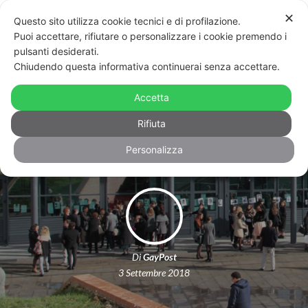
✕
Questo sito utilizza cookie tecnici e di profilazione.
Puoi accettare, rifiutare o personalizzare i cookie premendo i
pulsanti desiderati.
Chiudendo questa informativa continuerai senza accettare.
A Camerino nasce il corso per
diventare esperto in tutela delle
Accetta
differenze
Rifiuta
Personalizza
Di
GayPost
3 Settembre 2018