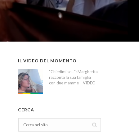
IL VIDEO DEL MOMENTO
“Chiedimi se…”: Margherita
racconta la sua famiglia
con due mamme – VIDEO
CERCA