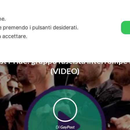
🛒 GENDER SHOP
STORIE
one.
ie premendo i pulsanti desiderati.
a accettare.
t Pride: gruppo fascista interrompe i
(VIDEO)
Di
GayPost