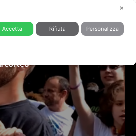
✕
COOL
GENDER
CHI SIAMO
Accetta
Rifiuta
Personalizza
l corteo