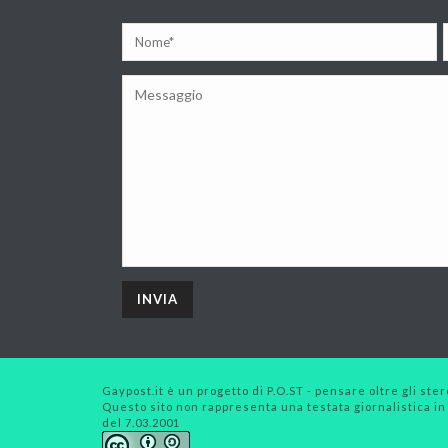
Gaypost.it è un progetto di P.O.ST - pensare oltre gli stero
Questo sito non rappresenta una testata giornalistica in
del 7.03.2001