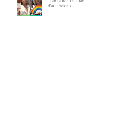
il referendum si tinge
d’arcobaleno