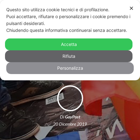
✕
Questo sito utilizza cookie tecnici e di profilazione.
Puoi accettare, rifiutare o personalizzare i cookie premendo i
pulsanti desiderati.
Chiudendo questa informativa continuerai senza accettare.
Bruciò bandiera rainbow:
condannato a 16 anni per crimine
Accetta
d’odio
Rifiuta
Personalizza
Di
GayPost
20 Dicembre 2019