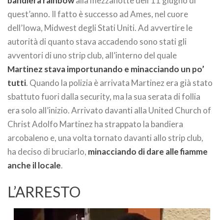
bandiera rainbow
alla mezzanotte dell’11 giugno di
quest’anno. Il fatto è successo ad Ames, nel cuore
dell’Iowa, Midwest degli Stati Uniti. Ad avvertire le
autorità di quanto stava accadendo sono stati gli
avventori di uno strip club, all’interno del quale
Martinez stava importunando e minacciando un po’
tutti
. Quando la polizia è arrivata Martinez era già stato
sbattuto fuori dalla security, ma la sua serata di follia
era solo all’inizio. Arrivato davanti alla United Church of
Christ Adolfo Martinez ha strappato la bandiera
arcobaleno e, una volta tornato davanti allo strip club,
ha deciso di bruciarlo,
minacciando di dare alle fiamme
anche il locale
.
L’ARRESTO