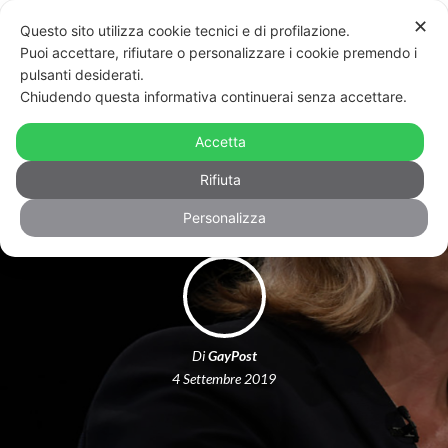
✕
Questo sito utilizza cookie tecnici e di profilazione.
Puoi accettare, rifiutare o personalizzare i cookie premendo i
pulsanti desiderati.
Chiudendo questa informativa continuerai senza accettare.
Brexit: si è dimessa la prima lesbica
Accetta
collaboratrice di un ministro
Rifiuta
Personalizza
Di
GayPost
4 Settembre 2019