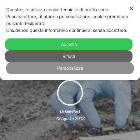
✕
Questo sito utilizza cookie tecnici e di profilazione.
Puoi accettare, rifiutare o personalizzare i cookie premendo i
pulsanti desiderati.
Chiudendo questa informativa continuerai senza accettare.
Brasile: ucciso leader Lgbt, omicidi in
Accetta
crescita nel paese sudamericano
Rifiuta
Personalizza
Di
GayPost
23 Agosto 2018