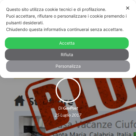
✕
Questo sito utilizza cookie tecnici e di profilazione.
Puoi accettare, rifiutare o personalizzare i cookie premendo i
pulsanti desiderati.
Chiudendo questa informativa continuerai senza accettare.
Booking sospende l’inserzione della
Accetta
casa vacanze calabrese
Rifiuta
Personalizza
Di
GayPost
25 Luglio 2017