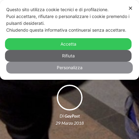
✕
Questo sito utilizza cookie tecnici e di profilazione.
Puoi accettare, rifiutare o personalizzare i cookie premendo i
pulsanti desiderati.
Chiudendo questa informativa continuerai senza accettare.
Bologna: “Sei frocio?” e poi calci e
pugni contro uno studente inglese in
Accetta
Erasmus
Rifiuta
Personalizza
Di
GayPost
29 Marzo 2018