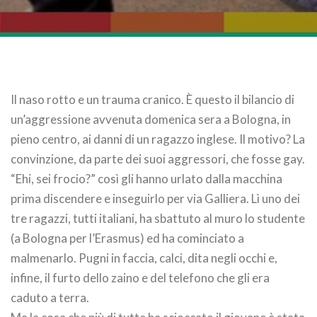
Il naso rotto e un trauma cranico. È questo il bilancio di
un’aggressione avvenuta domenica sera a Bologna, in
pieno centro, ai danni di un ragazzo inglese. Il motivo? La
convinzione, da parte dei suoi aggressori, che fosse gay.
“Ehi, sei frocio?” così gli hanno urlato dalla macchina
prima discendere e inseguirlo per via Galliera. Lì uno dei
tre ragazzi, tutti italiani, ha sbattuto al muro lo studente
(a Bologna per l’Erasmus) ed ha cominciato a
malmenarlo. Pugni in faccia, calci, dita negli occhi e,
infine, il furto dello zaino e del telefono che gli era
caduto a terra.