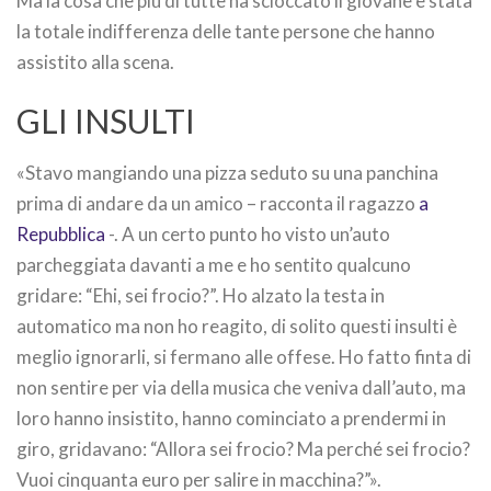
Ma la cosa che più di tutte ha scioccato il giovane è stata
la totale indifferenza delle tante persone che hanno
assistito alla scena.
GLI INSULTI
«Stavo mangiando una pizza seduto su una panchina
prima di andare da un amico – racconta il ragazzo
a
Repubblica
-. A un certo punto ho visto un’auto
parcheggiata davanti a me e ho sentito qualcuno
gridare: “Ehi, sei frocio?”. Ho alzato la testa in
automatico ma non ho reagito, di solito questi insulti è
meglio ignorarli, si fermano alle offese. Ho fatto finta di
non sentire per via della musica che veniva dall’auto, ma
loro hanno insistito, hanno cominciato a prendermi in
giro, gridavano: “Allora sei frocio? Ma perché sei frocio?
Vuoi cinquanta euro per salire in macchina?”».