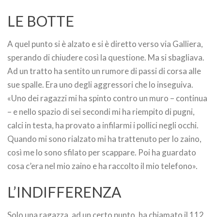
LE BOTTE
A quel punto si è alzato e si è diretto verso via Galliera,
sperando di chiudere così la questione. Ma si sbagliava.
Ad un tratto ha sentito un rumore di passi di corsa alle
sue spalle. Era uno degli aggressori che lo inseguiva.
«Uno dei ragazzi mi ha spinto contro un muro – continua
– e nello spazio di sei secondi mi ha riempito di pugni,
calci in testa, ha provato a infilarmi i pollici negli occhi.
Quando mi sono rialzato mi ha trattenuto per lo zaino,
così me lo sono sfilato per scappare. Poi ha guardato
cosa c’era nel mio zaino e ha raccolto il mio telefono».
L’INDIFFERENZA
Solo una ragazza, ad un certo punto, ha chiamato il 112