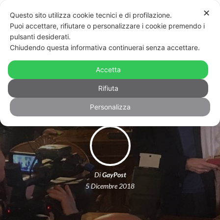
✕
Questo sito utilizza cookie tecnici e di profilazione.
Puoi accettare, rifiutare o personalizzare i cookie premendo i
pulsanti desiderati.
Chiudendo questa informativa continuerai senza accettare.
Bologna: consegnato il Nettuno
Accetta
d’Oro a Franco Grillini – VIDEO
Rifiuta
Personalizza
Di
GayPost
5 Dicembre 2018