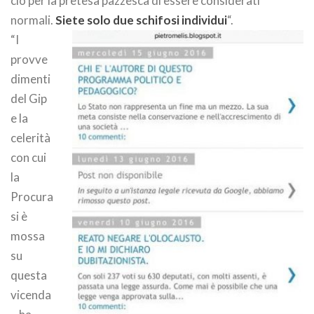
ciò per la pretesa pazzesca di essere considerati
normali.
Siete solo due schifosi individui
“.
“I
provve
dimenti
del Gip
e la
celerità
con cui
la
Procura
si è
mossa
su
questa
vicenda