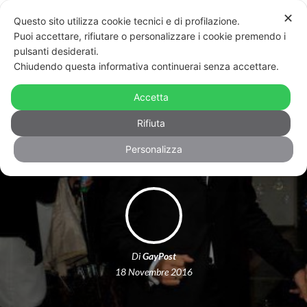
✕
Questo sito utilizza cookie tecnici e di profilazione.
Puoi accettare, rifiutare o personalizzare i cookie premendo i
pulsanti desiderati.
Chiudendo questa informativa continuerai senza accettare.
“Siete due schifosi”: verso il rinvio a
giudizio il blogger che offese Lo
Accetta
Giudice e la famiglia
Rifiuta
Personalizza
Di
GayPost
18 Novembre 2016