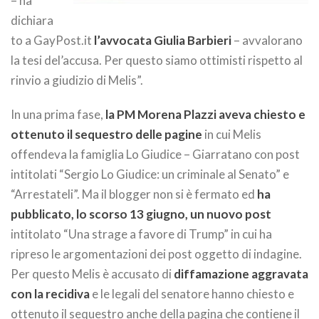
– ha
dichiara
to a GayPost.it
l’avvocata Giulia Barbieri
– avvalorano
la tesi del’accusa. Per questo siamo ottimisti rispetto al
rinvio a giudizio di Melis”.
In una prima fase,
la PM Morena Plazzi aveva chiesto e
ottenuto il sequestro delle pagine
in cui Melis
offendeva la famiglia Lo Giudice – Giarratano con post
intitolati “Sergio Lo Giudice: un criminale al Senato” e
“Arrestateli”. Ma il blogger non si è fermato ed
ha
pubblicato, lo scorso 13 giugno, un nuovo post
intitolato “Una strage a favore di Trump” in cui ha
ripreso le argomentazioni dei post oggetto di indagine.
Per questo Melis è accusato di
diffamazione aggravata
con la recidiva
e le legali del senatore hanno chiesto e
ottenuto il sequestro anche della pagina che contiene il