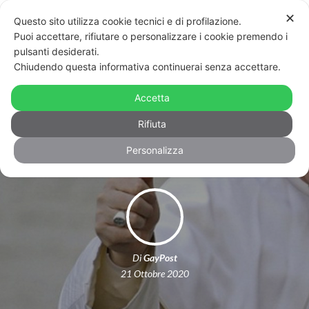
✕
Questo sito utilizza cookie tecnici e di profilazione.
Puoi accettare, rifiutare o personalizzare i cookie premendo i
pulsanti desiderati.
Chiudendo questa informativa continuerai senza accettare.
Bergoglio: “Sì alle unioni civili, gli
omosessuali hanno diritto a essere
Accetta
famiglia”
Rifiuta
Personalizza
Di
GayPost
21 Ottobre 2020