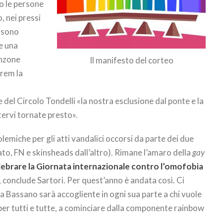
o le persone
, nei pressi
 sono
e una
anzone
Il manifesto del corteo
arem la
a
 del Circolo Tondelli «la nostra esclusione dal ponte e la
ervi tornate presto».
lemiche per gli atti vandalici occorsi da parte dei due
lato, FN e skinsheads dall’altro). Rimane l’amaro della
gay
ebrare la Giornata internazionale contro l’omofobia
, conclude Sartori. Per quest’anno è andata così. Ci
a Bassano sarà accogliente in ogni sua parte a chi vuole
i per tutti e tutte, a cominciare dalla componente rainbow