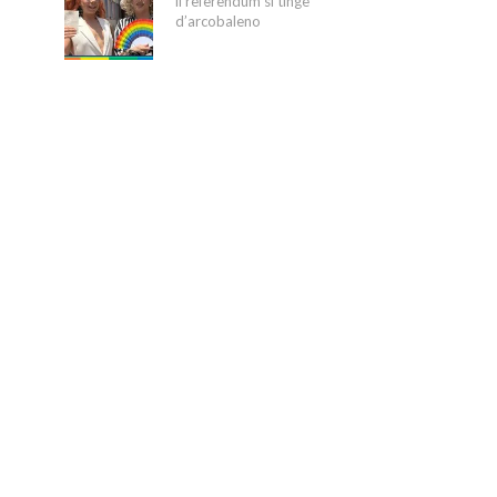
il referendum si tinge
d’arcobaleno