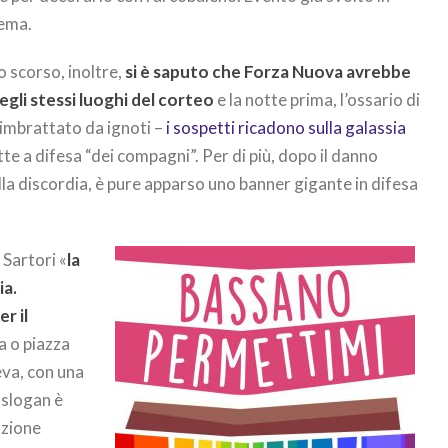
lema.
o scorso, inoltre,
si è saputo che Forza Nuova avrebbe
li stessi luoghi del corteo
e la notte prima, l’ossario di
 imbrattato da ignoti –
i sospetti ricadono sulla galassia
te a difesa “dei compagni”. Per di più, dopo il danno
ella discordia, è pure apparso uno banner gigante in difesa
 Sartori «
la
ia.
r il
a o piazza
eva, con una
 slogan è
uzione