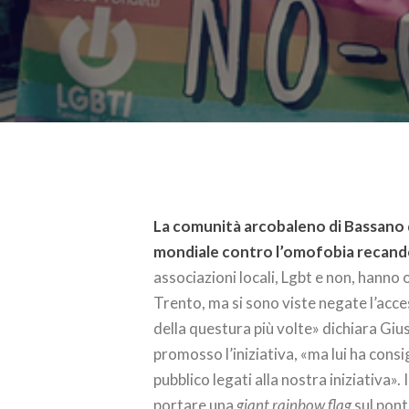
La comunità arcobaleno di Bassano 
mondiale contro l’omofobia recandos
associazioni locali, Lgbt e non, hanno
Trento, ma si sono viste negate l’acc
della questura più volte» dichiara Giu
promosso l’iniziativa, «ma lui ha consi
pubblico legati alla nostra iniziativa». 
portare una
giant rainbow flag
sul pont