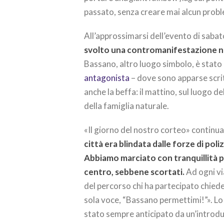
passato, senza creare mai alcun prob
All’approssimarsi dell’evento di sabat
svolto una contromanifestazione neg
Bassano, altro luogo simbolo, è stato
antagonista
– dove sono apparse scrit
anche la beffa: il mattino, sul luogo d
della famiglia naturale.
«Il giorno del nostro corteo» continua
città era blindata dalle forze di poliz
Abbiamo marciato con tranquillità pe
centro, sebbene scortati.
Ad ogni vi
del percorso chi ha partecipato chied
sola voce, “Bassano permettimi!”». Lo
stato sempre anticipato da un’introd