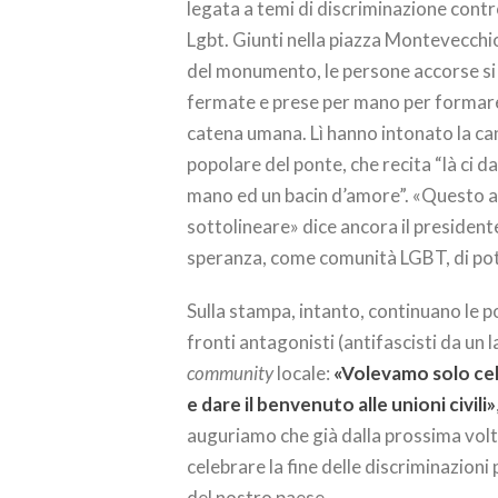
legata a temi di discriminazione contr
Lgbt. Giunti nella piazza Montevecchio
del monumento, le persone accorse si
fermate e prese per mano per formar
catena umana. Lì hanno intonato la c
popolare del ponte, che recita “là ci d
mano ed un bacin d’amore”. «Questo 
sottolineare» dice ancora il presidente
speranza, come comunità LGBT, di pot
Sulla stampa, intanto, continuano le po
fronti antagonisti (antifascisti da un 
community
locale:
«Volevamo solo cel
e dare il benvenuto alle unioni civili»
auguriamo che già dalla prossima volt
celebrare la fine delle discriminazion
del nostro paese.