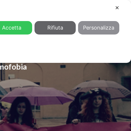
✕
COOL
GENDER
CHI SIAMO
Accetta
Rifiuta
Personalizza
omofobia