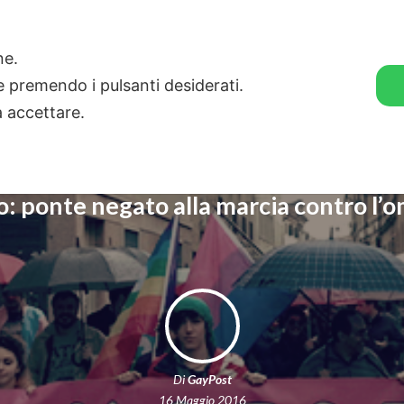
🛒 GENDER SHOP
STORIE
one.
ie premendo i pulsanti desiderati.
a accettare.
: ponte negato alla marcia contro l’
Di
GayPost
16 Maggio 2016