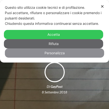
✕
Questo sito utilizza cookie tecnici e di profilazione.
Puoi accettare, rifiutare o personalizzare i cookie premendo i
pulsanti desiderati.
Chiudendo questa informativa continuerai senza accettare.
“La tua bandiera mi fa stare meglio”:
Accetta
lettera di un giovane trans alla vicina
Rifiuta
Personalizza
Di
GayPost
8 Settembre 2018