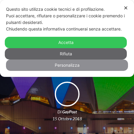
✕
Questo sito utilizza cookie tecnici e di profilazione.
Puoi accettare, rifiutare o personalizzare i cookie premendo i
pulsanti desiderati.
Chiudendo questa informativa continuerai senza accettare.
Australia, premier: no a espulsione
delle persone Lgbt da scuole
Accetta
cattoliche
Rifiuta
Personalizza
Di
GayPost
15 Ottobre 2018