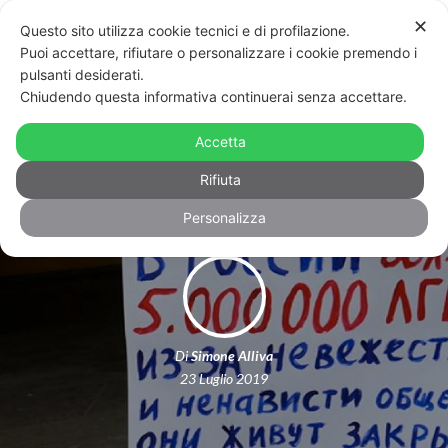
✕
Questo sito utilizza cookie tecnici e di profilazione.
Puoi accettare, rifiutare o personalizzare i cookie premendo i
pulsanti desiderati.
Chiudendo questa informativa continuerai senza accettare.
Assassinata in Russia una delle più
Accetta
note attiviste per i diritti Lgbt
Rifiuta
Personalizza
Di
Simone Alliva
23 Luglio 2019