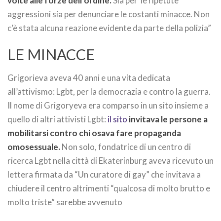
volte alle forze dell’ordine.
Sia per le ripetute
aggressioni sia per denunciare le costanti minacce. Non
c’è stata alcuna reazione evidente da parte della polizia”
LE MINACCE
Grigorieva aveva 40 anni e una vita dedicata
all’attivismo: Lgbt, per la democrazia e contro la guerra.
Il nome di Grigoryeva era comparso in un sito insieme a
quello di altri attivisti Lgbt:
il sito
invitava le persone a
mobilitarsi contro chi osava fare propaganda
omosessuale.
Non solo, fondatrice di un centro di
ricerca Lgbt nella città di Ekaterinburg aveva ricevuto un
lettera firmata da “Un curatore di gay” che invitava a
chiudere il centro altrimenti “qualcosa di molto brutto e
molto triste” sarebbe avvenuto