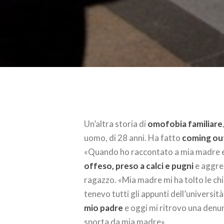
Un’altra storia di
omofobia familiare
uomo, di 28 anni. Ha fatto
coming ou
«Quando ho raccontato a mia madre e
offeso, preso a calci e pugni
e aggre
ragazzo. «Mia madre mi ha tolto le chi
tenevo tutti gli appunti dell’universit
mio padre
e oggi mi ritrovo una denun
sporta da mia madre».