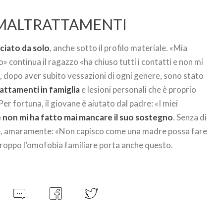
 MALTRATTAMENTI
sciato da solo
, anche sotto il profilo materiale. «Mia
» continua il ragazzo «ha chiuso tutti i contatti e non mi
 dopo aver subito vessazioni di ogni genere, sono stato
attamenti in famiglia
e lesioni personali che è proprio
Per fortuna, il giovane è aiutato dal padre: «I miei
 non mi ha fatto mai mancare il suo sostegno
. Senza di
lude, amaramente: «Non capisco come una madre possa fare
rtroppo l’omofobia familiare porta anche questo.