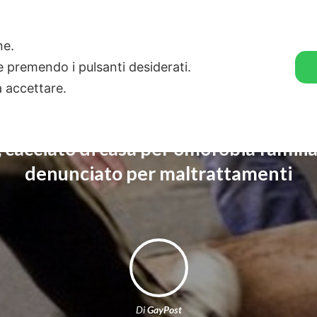
🛒 GENDER SHOP
STORIE
one.
ie premendo i pulsanti desiderati.
a accettare.
 cacciato di casa per omofobia familia
denunciato per maltrattamenti
Di
GayPost