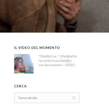
IL VIDEO DEL MOMENTO
“Chiedimi se…”: Margherita
racconta la sua famiglia
con due mamme – VIDEO
CERCA