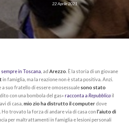
22 Aprile 2021
,
sempre in Toscana
, ad
Arezzo
. È la storia di un giovane
t
in famiglia, ma la reazione non è stata positiva. Anzi.
 a suo fratello di essere omosessuale
sono stato
dito con una bombola del gas»
racconta a
Repubblica
il
avi di casa,
mio zio ha distrutto il computer
dove
à. Ho trovato la forza di andare via di casa con
l’aiuto di
cia per maltrattamenti in famiglia e lesioni personali