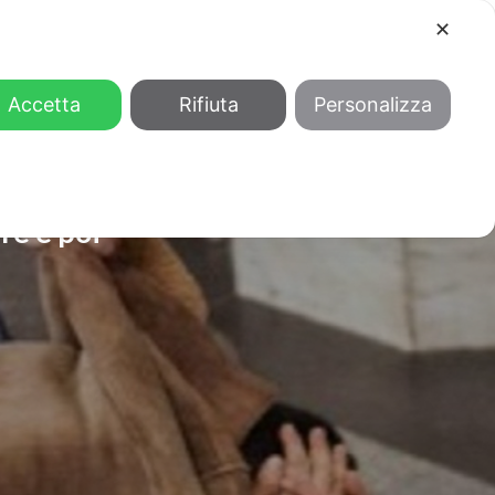
✕
COOL
GENDER
CHI SIAMO
Accetta
Rifiuta
Personalizza
re e poi