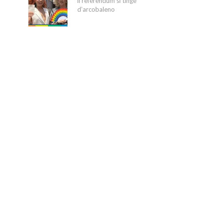
il referendum si tinge
d’arcobaleno