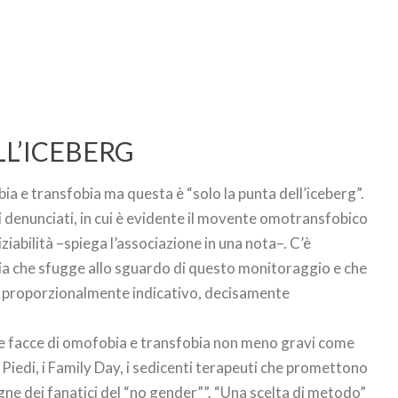
LL’ICEBERG
a e transfobia ma questa è “solo la punta dell’iceberg”.
i denunciati, in cui è evidente il movente omotransfobico
iziabilità –spiega l’associazione in una nota–. C’è
a che sfugge allo sguardo di questo monitoraggio e che
lo proporzionalmente indicativo, decisamente
cune facce di omofobia e transfobia non meno gravi come
n Piedi, i Family Day, i sedicenti terapeuti che promettono
gne dei fanatici del “no gender””. “Una scelta di metodo”