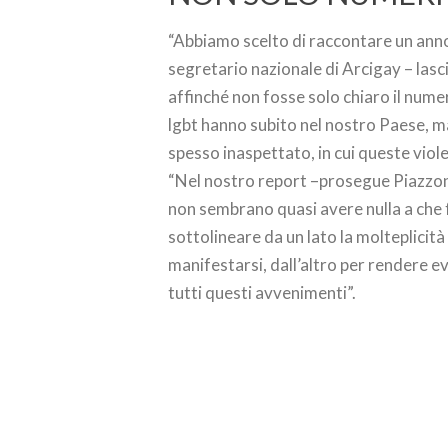
“Abbiamo scelto di raccontare un anno
segretario nazionale di Arcigay – las
affinché non fosse solo chiaro il numer
lgbt hanno subito nel nostro Paese, m
spesso inaspettato, in cui queste vio
“Nel nostro report –prosegue Piazzoni–
non sembrano quasi avere nulla a che 
sottolineare da un lato la molteplicit
manifestarsi, dall’altro per rendere ev
tutti questi avvenimenti”.