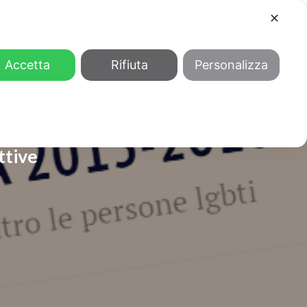
✕
COOL
GENDER
CHI SIAMO
Accetta
Rifiuta
Personalizza
ttive