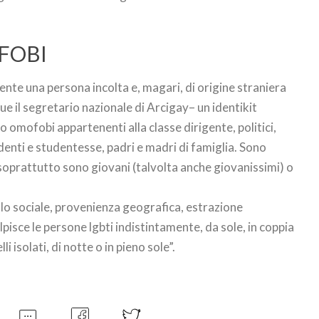
FOBI
nte una persona incolta e, magari, di origine straniera
e il segretario nazionale di Arcigay– un identikit
o omofobi appartenenti alla classe dirigente, politici,
denti e studentesse, padri e madri di famiglia. Sono
E soprattutto sono giovani (talvolta anche giovanissimi) o
lo sociale, provenienza geografica, estrazione
pisce le persone lgbti indistintamente, da sole, in coppia
li isolati, di notte o in pieno sole”.