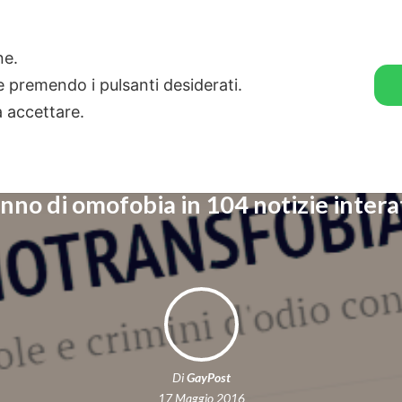
🛒 GENDER SHOP
STORIE
one.
ie premendo i pulsanti desiderati.
a accettare.
nno di omofobia in 104 notizie intera
Di
GayPost
17 Maggio 2016