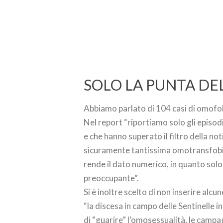
SOLO LA PUNTA DE
Abbiamo parlato di 104 casi di omofobi
Nel report “riportiamo solo gli episod
e che hanno superato il filtro della not
sicuramente tantissima omotransfobi
rende il dato numerico, in quanto so
preoccupante”.
Si è inoltre scelto di non inserire al
“la discesa in campo delle Sentinelle i
di “guarire” l’omosessualità, le campa