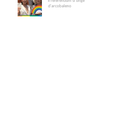
il referendum si tinge
d’arcobaleno