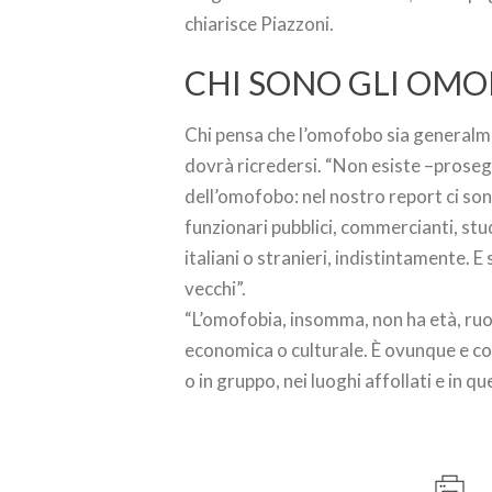
chiarisce Piazzoni.
CHI SONO GLI OMO
Chi pensa che l’omofobo sia generalme
dovrà ricredersi. “Non esiste –prosegu
dell’omofobo: nel nostro report ci son
funzionari pubblici, commercianti, stu
italiani o stranieri, indistintamente. 
vecchi”.
“L’omofobia, insomma, non ha età, ruo
economica o culturale. È ovunque e col
o in gruppo, nei luoghi affollati e in quel