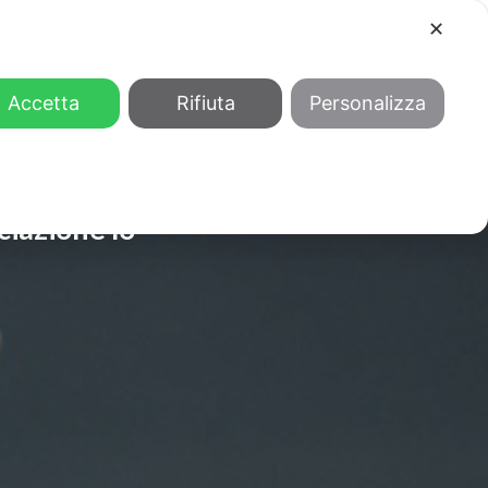
✕
COOL
GENDER
CHI SIAMO
Accetta
Rifiuta
Personalizza
ciazione lo