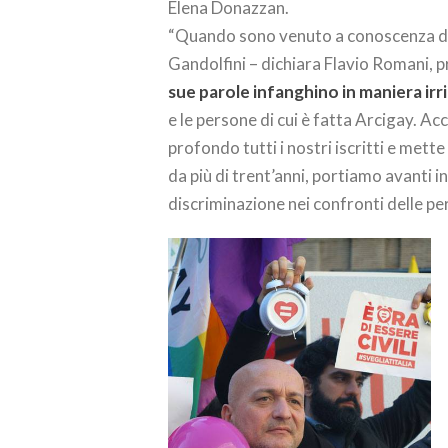
Elena Donazzan.
“Quando sono venuto a conoscenza del
Gandolfini – dichiara Flavio Romani, 
sue parole infanghino in maniera ir
e le persone di cui è fatta Arcigay. Ac
profondo tutti i nostri iscritti e mett
da più di trent’anni, portiamo avanti i
discriminazione nei confronti delle per