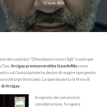
22 Aprile 2016
oce del comitato “Difendiamo i nostri figli” e noto per
ly Day,
Arcigay promuoverebbe la pedofilia
come
ontro cui l’associazione ha deciso di reagire sporgendo
urochirurgo bresciano. La querela porta la firma di
 di Arcigay
.
In ognuno dei casi presi in
considerazione, fa sapere