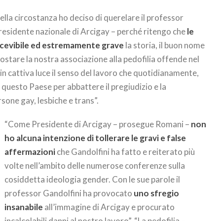
la circostanza ho deciso di querelare il professor
presidente nazionale di Arcigay – perché ritengo che
le
ricevibile ed estremamente grave
la storia, il buon nome
costare la nostra associazione alla pedofilia offende nel
e in cattiva luce il senso del lavoro che quotidianamente,
n questo Paese per abbattere il pregiudizio e la
sone gay, lesbiche e trans”.
“Come Presidente di Arcigay – prosegue Romani –
non
ho alcuna intenzione di tollerare le gravi e false
affermazioni
che Gandolfini ha fatto e reiterato più
volte nell’ambito delle numerose conferenze sulla
cosiddetta ideologia gender. Con le sue parole il
professor Gandolfini ha provocato
uno sfregio
insanabile
all’immagine di Arcigay e procurato
incalcolabili danni al nostro lavoro”. “La pedofilia –