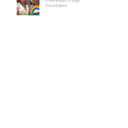
il referendum si tinge
d’arcobaleno