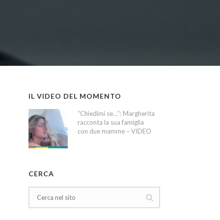
IL VIDEO DEL MOMENTO
“Chiedimi se…”: Margherita
racconta la sua famiglia
con due mamme – VIDEO
CERCA