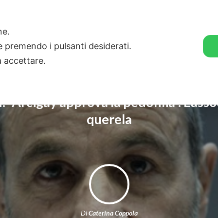
🛒 GENDER SHOP
STORIE
one.
ie premendo i pulsanti desiderati.
a accettare.
: “Arcigay approva la pedofilia”. L’asso
querela
Di
Caterina Coppola