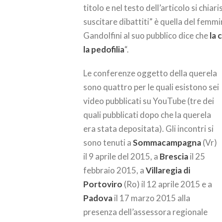
titolo e nel testo dell’articolo si chi
suscitare dibattiti” è quella del femmi
Gandolfini al suo pubblico dice che
la 
la pedofilia
“.
Le conferenze oggetto della querela
sono quattro per le quali esistono sei
video pubblicati su YouTube (tre dei
quali pubblicati dopo che la querela
era stata depositata). Gli incontri si
sono tenuti a
Sommacampagna
(Vr)
il 9 aprile del 2015, a
Brescia
il 25
febbraio 2015, a
Villaregia di
Portoviro
(Ro) il 12 aprile 2015 e a
Padova
il 17 marzo 2015 alla
presenza dell’assessora regionale