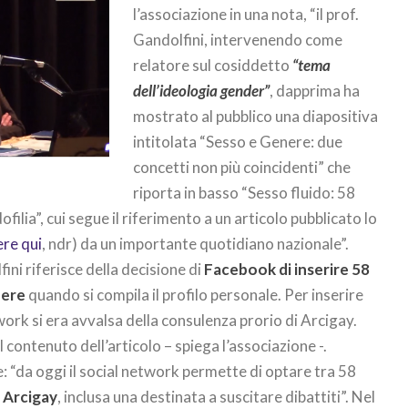
l’associazione in una nota, “il prof.
Gandolfini, intervenendo come
relatore sul cosiddetto
“tema
dell’ideologia gender”
, dapprima ha
mostrato al pubblico una diapositiva
intitolata “Sesso e Genere: due
concetti non più coincidenti” che
riporta in basso “Sesso fluido: 58
filia”, cui segue il riferimento a un articolo pubblicato lo
ere qui
, ndr) da un importante quotidiano nazionale”.
ini riferisce della decisione di
Facebook di inserire 58
nere
quando si compila il profilo personale. Per inserire
etwork si era avvalsa della consulenza prorio di Arcigay.
 contenuto dell’articolo – spiega l’associazione -.
: “da oggi il social network permette di optare tra 58
 Arcigay
, inclusa una destinata a suscitare dibattiti”. Nel