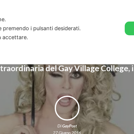
🛒 GENDER SHOP
STORIE
one.
ie premendo i pulsanti desiderati.
a accettare.
traordinaria del Gay Village College, i
Di
GayPost
27 Giugno 2016