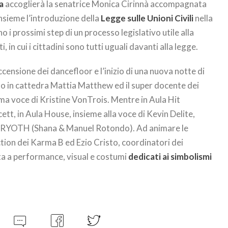
a
accoglierà la senatrice Monica Cirinnà accompagnata
sieme l’introduzione della
Legge sulle Unioni Civili
nella
o i prossimi step di un processo legislativo utile alla
 in cui i cittadini sono tutti uguali davanti alla legge.
ccensione dei dancefloor e l’inizio di una nuova notte di
o in cattedra Mattia Matthew ed il super docente dei
sima voce di Kristine VonTrois. Mentre in Aula Hit
tt, in Aula House, insieme alla voce di Kevin Delite,
tà RYOTH (Shana & Manuel Rotondo). Ad animare le
ection dei Karma B ed Ezio Cristo, coordinatori dei
ta a performance, visual e costumi
dedicati ai simbolismi