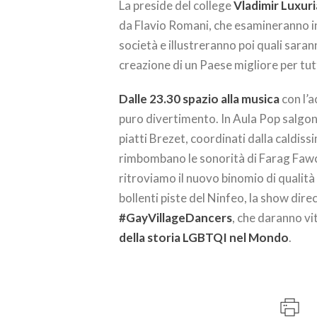
La preside del college
Vladimir Luxuri
da Flavio Romani, che esamineranno in
società e illustreranno poi quali sarann
creazione di un Paese migliore per tutti,
Dalle 23.30 spazio alla musica
con l’a
puro divertimento. In Aula Pop salgon
piatti Brezet, coordinati dalla caldis
rimbombano le sonorità di Farag Fawce
ritroviamo il nuovo binomio di quali
bollenti piste del Ninfeo, la show dir
#GayVillageDancers
, che daranno vi
della storia LGBTQI nel Mondo
.