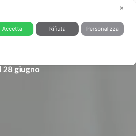
✕
COOL
GENDER
CHI SIAMO
Accetta
Rifiuta
Personalizza
l 28 giugno