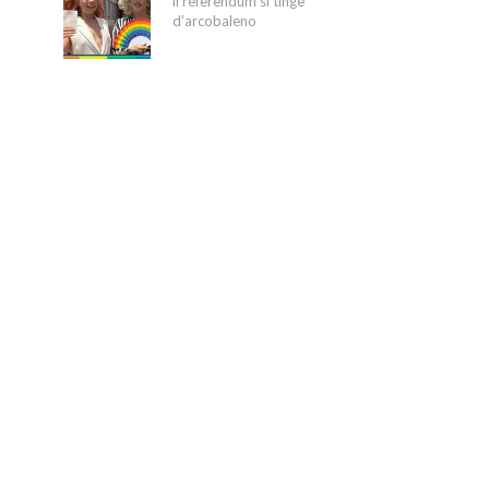
il referendum si tinge
d’arcobaleno