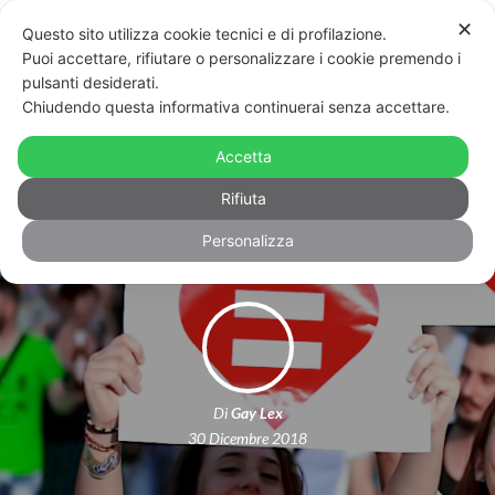
✕
Questo sito utilizza cookie tecnici e di profilazione.
Puoi accettare, rifiutare o personalizzare i cookie premendo i
pulsanti desiderati.
Chiudendo questa informativa continuerai senza accettare.
Un anno di diritti faticosamente
conquistati, ma l’eguaglianza è
Accetta
sempre lontanissima
Rifiuta
Personalizza
Di
Gay Lex
30 Dicembre 2018