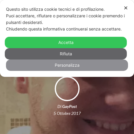
✕
Questo sito utilizza cookie tecnici e di profilazione.
Puoi accettare, rifiutare o personalizzare i cookie premendo i
pulsanti desiderati.
Chiudendo questa informativa continuerai senza accettare.
Anche una coppia gay tra le vittime
Accetta
della strage di Las Vegas
Rifiuta
Personalizza
Di
GayPost
5 Ottobre 2017