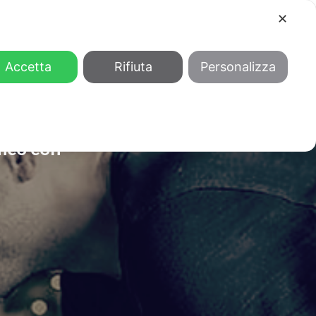
✕
COOL
GENDER
CHI SIAMO
Accetta
Rifiuta
Personalizza
dico con