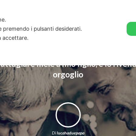
🛒 GENDER SHOP
STORIE
one.
ie premendo i pulsanti desiderati.
a accettare.
ttugiare mele a mio figlio, e lo riven
orgoglio
Di
lucahaduepapa