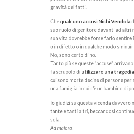
gravità dei fatti.
Che
qualcuno accusi Nichi Vendola
d
suo ruolo di genitore davanti ad altri r
sua vita dovrebbe forse farlo sentire
o in difetto o in qualche modo sminuir
No, sono certo di no.
Tanto più se queste “accuse” arrivano 
fa scrupolo di
utilizzare una traged
cui sono morte decine di persone per
una famiglia in cui c’è un bambino di p
Io giudizi su questa vicenda davvero
tante e tanti altri, beccandosi contin
sola.
Ad maiora
!