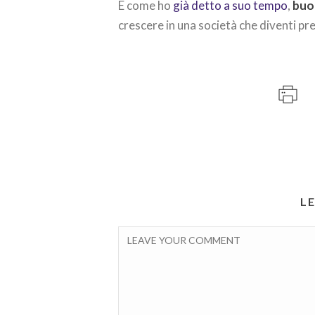
E come ho
già detto a suo tempo
,
buo
crescere in una società che diventi pr
L