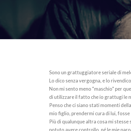
Sono un grattuggiatore seriale di mel
Lo dico senza vergogna, e lo rivendico
Non mi sento meno “maschio” per que
di utilizzare il fatto che io grattugi l
Penso che ci siano stati momenti della
mio figlio, prendermi cura di lui, foss
Più di qualunque altra cosa mi stesse 
potuto avere controllo, né le mie paro