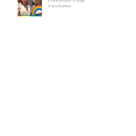
il referendum si tinge
d’arcobaleno