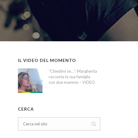
IL VIDEO DEL MOMENTO
“Chiedimi se…”: Margherita
racconta la sua famiglia
con due mamme – VIDEO
CERCA