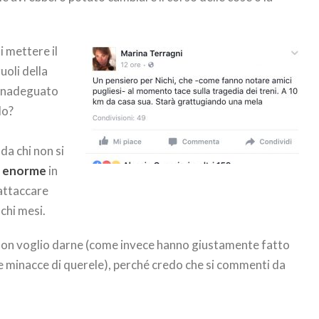
i mettere il
uoli della
 inadeguato
lo?
da chi non si
ia enorme
in
 attaccare
ochi mesi.
 non voglio darne (come invece hanno giustamente fatto
ue minacce di querele), perché credo che si commenti da