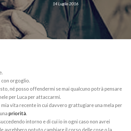
14 Luglio 2016
e.
 con orgoglio.
sto, né posso offendermi se mai qualcuno potrà pensare
e mele per Luca per attaccarmi.
 mia vita recente in cui davvero grattugiare una mela per
e una
priorità
.
succedendo intorno e di cui io in ogni caso non avrei
le avrebbero potuto cambiare il corso delle cose o la