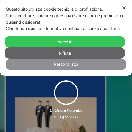
✕
Questo sito utilizza cookie tecnici e di profilazione.
Puoi accettare, rifiutare o personalizzare i cookie premendo i
pulsanti desiderati.
Chiudendo questa informativa continuerai senza accettare.
“Ho molti amici gay”: omofobia e
politica, nel libro di Filippo Maria
Accetta
Battaglia
Rifiuta
Personalizza
Di
Chiara Palumbo
6 Giugno 2017