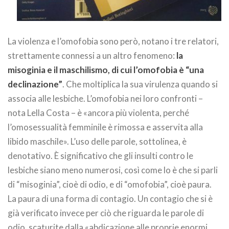
La violenza e l’omofobia sono però, notano i tre relatori,
strettamente connessi a un altro fenomeno:
la
misoginia e il maschilismo, di cui l’omofobia è “una
declinazione”
. Che moltiplica la sua virulenza quando si
associa alle lesbiche. L’omofobia nei loro confronti –
nota Lella Costa – è «ancora più violenta, perché
l’omosessualità femminile è rimossa e asservita alla
libido maschile». L’uso delle parole, sottolinea, è
denotativo. È significativo che gli insulti contro le
lesbiche siano meno numerosi, così come lo è che si parli
di “misoginia”, cioè di odio, e di “omofobia”, cioè paura.
La paura di una forma di contagio. Un contagio che si è
già verificato invece per ciò che riguarda le parole di
odio, scaturite dalla «abdicazione alle proprie enormi