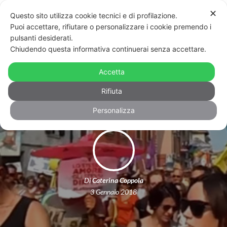
✕
Questo sito utilizza cookie tecnici e di profilazione.
Puoi accettare, rifiutare o personalizzare i cookie premendo i
pulsanti desiderati.
Chiudendo questa informativa continuerai senza accettare.
Restituiamo ad Alex e Luca l’orgoglio
Accetta
di ciò che erano e del loro amore
Rifiuta
Personalizza
Di
Caterina Coppola
3 Gennaio 2018