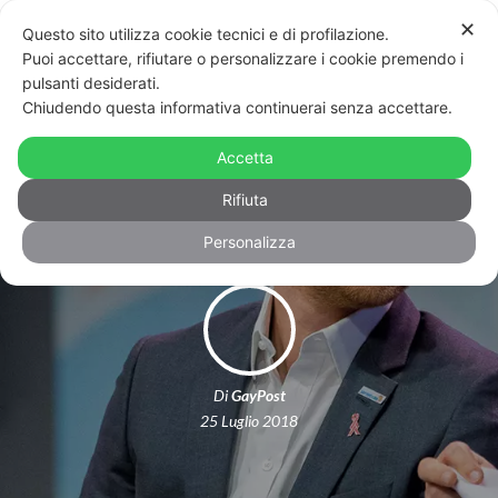
✕
Questo sito utilizza cookie tecnici e di profilazione.
Puoi accettare, rifiutare o personalizzare i cookie premendo i
pulsanti desiderati.
Chiudendo questa informativa continuerai senza accettare.
AIDS Conference 2018, le parole di
Accetta
Elton John e del Principe Harry
Rifiuta
Personalizza
Di
GayPost
25 Luglio 2018