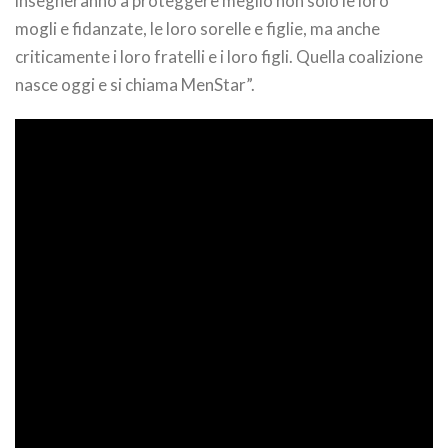
insegneranno a proteggere meglio non solo le loro
mogli e fidanzate, le loro sorelle e figlie, ma anche
criticamente i loro fratelli e i loro figli. Quella coalizione
nasce oggi e si chiama MenStar”.