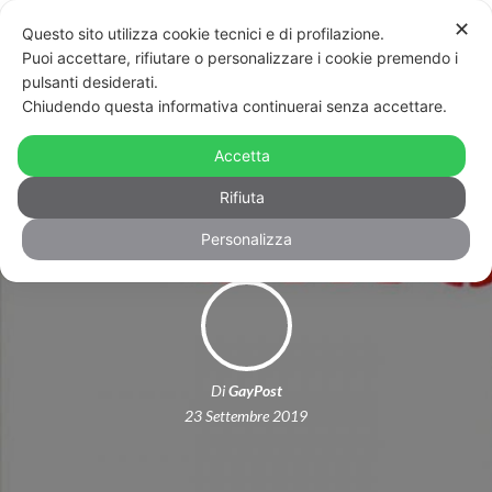
✕
Questo sito utilizza cookie tecnici e di profilazione.
Puoi accettare, rifiutare o personalizzare i cookie premendo i
pulsanti desiderati.
Chiudendo questa informativa continuerai senza accettare.
Aggressione omofoba a Massa:
Accetta
prima le offese poi i colpi di casco
Rifiuta
Personalizza
Di
GayPost
23 Settembre 2019