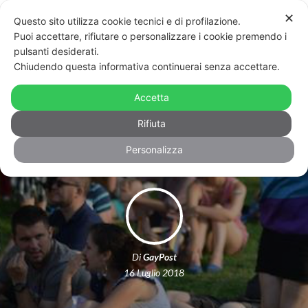
✕
Questo sito utilizza cookie tecnici e di profilazione.
Puoi accettare, rifiutare o personalizzare i cookie premendo i
pulsanti desiderati.
Chiudendo questa informativa continuerai senza accettare.
Aggressione omofoba ad Andrea
Giuliano: “Come ti permetti, qui ci
Accetta
sono i bambini”
Rifiuta
Personalizza
Di
GayPost
16 Luglio 2018