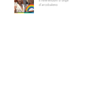
il referendum si tinge
d’arcobaleno