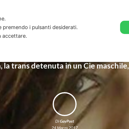
🛒 GENDER SHOP
STORIE
one.
ie premendo i pulsanti desiderati.
a accettare.
 la trans detenuta in un Cie maschile,
Di
GayPost
24 Marzo 2017