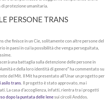
a di protezione umanitaria.
LE PERSONE TRANS
ans che finisce in un Cie, solitamente con altre persone del
io in paesi in cui la possibilità che venga perseguitata,
issime.
scerà una battaglia sulla detenzione delle persone in
ncolumità e della loro identità di genere” ha commentato su
te del Mit. Il Mit ha presentato all’Unar un progetto per
 asilo trans
. Il progetto è stato approvato, ma i
. La casa d’accoglienza, infatti, rientra tra i progetti
so dopo la puntata delle Iene
sui circoli Anddos.