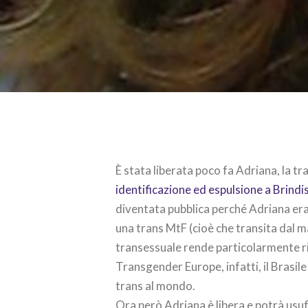
È stata liberata poco fa Adriana, la tra
identificazione ed espulsione a Brindis
diventata pubblica perché Adriana era
una trans MtF (cioè che transita dal ma
transessuale rende particolarmente ris
Transgender Europe, infatti, il Brasile 
trans al mondo.
Ora però Adriana è libera e potrà usu