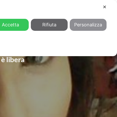
✕
COOL
GENDER
CHI SIAMO
Accetta
Rifiuta
Personalizza
 è libera