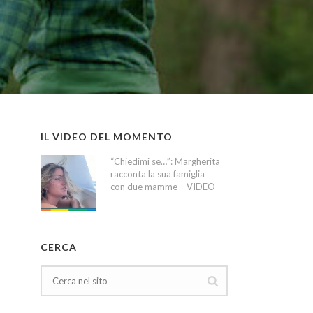
IL VIDEO DEL MOMENTO
“Chiedimi se…”: Margherita
racconta la sua famiglia
con due mamme – VIDEO
CERCA