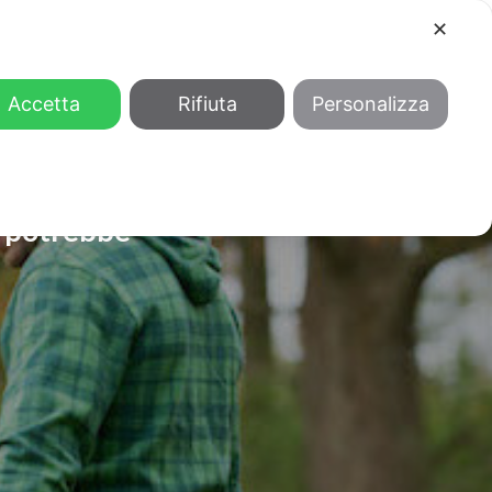
✕
COOL
GENDER
CHI SIAMO
Accetta
Rifiuta
Personalizza
le potrebbe