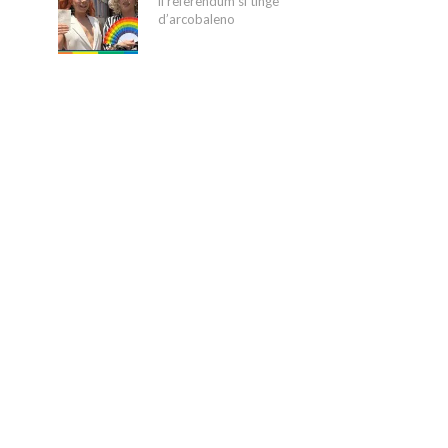
il referendum si tinge
d’arcobaleno