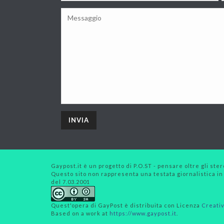
Gaypost.it è un progetto di P.O.ST - pensare oltre gli stero
Questo sito non rappresenta una testata giornalistica in
del 7.03.2001
Quest'opera di
GayPost
è distribuita con Licenza
Creativ
Based on a work at
https://www.gaypost.it
.