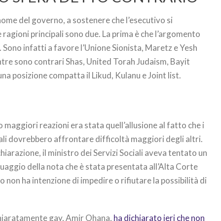
a nome del governo, a sostenere che l’esecutivo si
e ragioni principali sono due. La prima è che l’argomento
o”. Sono infatti a favore l’Unione Sionista, Maretz e Yesh
mentre sono contrari Shas, United Torah Judaism, Bayit
a posizione compatta il Likud, Kulanu e Joint list.
maggiori reazioni era stata quell’allusione al fatto che i
i dovrebbero affrontare difficoltà maggiori degli altri.
iarazione, il ministro dei Servizi Sociali aveva tentato un
uaggio della nota che è stata presentata all’Alta Corte
ro non ha intenzione di impedire o rifiutare la possibilità di
chiaratamente gay, Amir Ohana,
ha dichiarato ieri che non