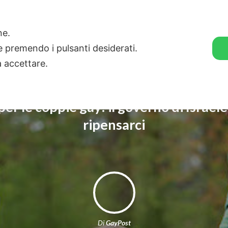
🛒 GENDER SHOP
STORIE
one.
ie premendo i pulsanti desiderati.
a accettare.
er le coppie gay: il governo di Israe
ripensarci
Di
GayPost