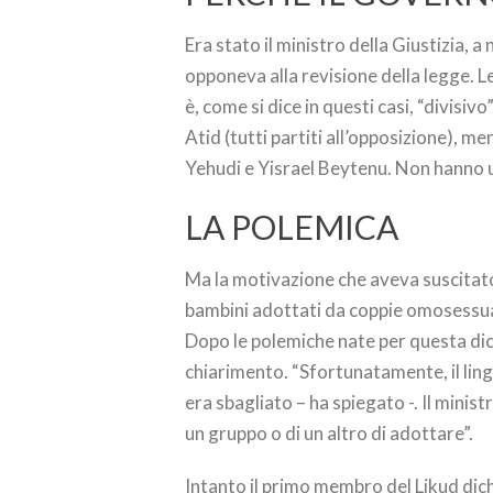
Era stato il ministro della Giustizia, 
opponeva alla revisione della legge. L
è, come si dice in questi casi, “divisiv
Atid (tutti partiti all’opposizione), 
Yehudi e Yisrael Beytenu. Non hanno un
LA POLEMICA
Ma la motivazione che aveva suscitato 
bambini adottati da coppie omosessual
Dopo le polemiche nate per questa dich
chiarimento. “Sfortunatamente, il ling
era sbagliato – ha spiegato -. Il minist
un gruppo o di un altro di adottare”.
Intanto il primo membro del Likud di